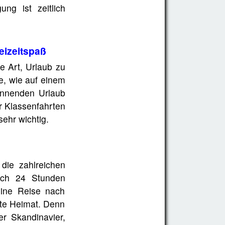
ng ist zeitlich
eizeitspaß
e Art, Urlaub zu
, wie auf einem
annenden Urlaub
r Klassenfahrten
ehr wichtig.
ie zahlreichen
sich 24 Stunden
Eine Reise nach
ite Heimat. Denn
er Skandinavier,