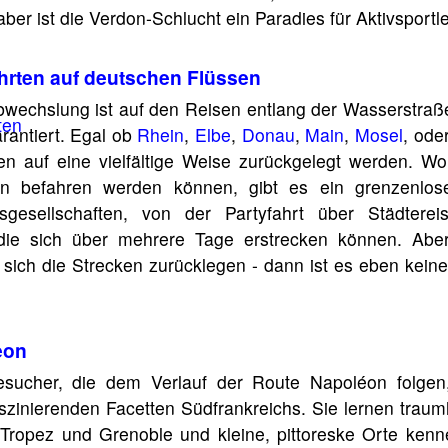
ber ist die Verdon-Schlucht ein Paradies für Aktivsportle
hrten auf deutschen Flüssen
wechslung ist auf den Reisen entlang der Wasserstraße
rantiert. Egal ob
Rhein
,
Elbe
,
Donau
,
Main
,
Mosel
, ode
n auf eine vielfältige Weise zurückgelegt werden. Wo
en befahren werden können, gibt es ein grenzenlo
rtsgesellschaften, von der Partyfahrt über Städtere
 die sich über mehrere Tage erstrecken können. Ab
 sich die Strecken zurücklegen - dann ist es eben keine
eon
esucher, die dem Verlauf der Route Napoléon folgen
szinierenden Facetten Südfrankreichs. Sie lernen traum
 Tropez und Grenoble und kleine, pittoreske Orte ke