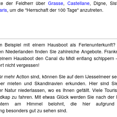
te der Feldherr über
Grasse
,
Castellane
, Digne, Si
aris
, um die "Herrschaft der 100 Tage" anzutreten.
 Beispiel mit einem Hausboot als Ferienunterkunft?
en Niederlanden finden Sie zahlreiche Angebote. Frank
einem Hausboot den Canal du Midi entlang schippern 
ert nicht vergessen!
ür mehr Action sind, können Sie auf dem IJesselmeer s
er mieten und Skandinavien erkunden. Hier sind Si
r Natur niederlassen, wo es Ihnen gefällt. Viele Touri
rdkap zu fahren. Mit etwas Glück werden Sie nach der 
ichtern am Himmel belohnt, die hier aufgrund
ng besonders gut zu sehen sind.