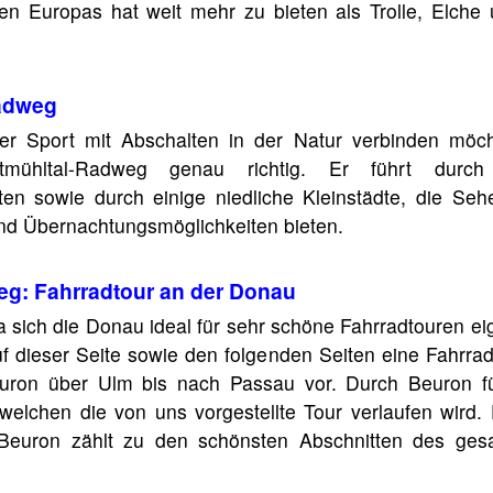
n Europas hat weit mehr zu bieten als Trolle, Elche 
Radweg
er Sport mit Abschalten in der Natur verbinden möch
ltmühltal-Radweg genau richtig. Er führt durc
ten sowie durch einige niedliche Kleinstädte, die Seh
d Übernachtungsmöglichkeiten bieten.
g: Fahrradtour an der Donau
 sich die Donau ideal für sehr schöne Fahrradtouren eig
f dieser Seite sowie den folgenden Seiten eine Fahrrad
ron über Ulm bis nach Passau vor. Durch Beuron f
elchen die von uns vorgestellte Tour verlaufen wird. 
Beuron zählt zu den schönsten Abschnitten des ge