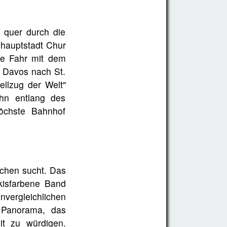
 quer durch die
shauptstadt Chur
die Fahr mit dem
r Davos nach St.
llzug der Welt"
ahn entlang des
öchste Bahnhof
ichen sucht. Das
rkisfarbene Band
vergleichlichen
s Panorama, das
t zu würdigen.