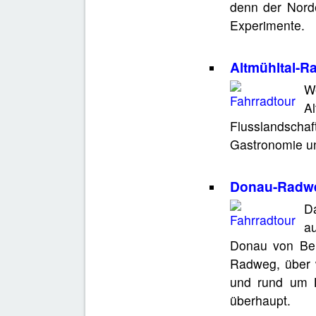
denn der Norde
Experimente.
Altmühltal-
W
A
Flusslandschaf
Gastronomie un
Donau-Radwe
Da
au
Donau von Beu
Radweg, über w
und rund um 
überhaupt.