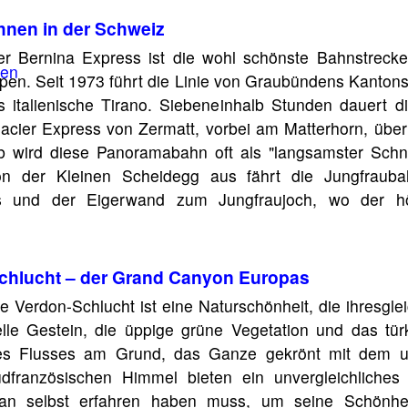
nen in der Schweiz
r Bernina Express ist die wohl schönste Bahnstrecke
pen. Seit 1973 führt die Linie von Graubündens Kanton
s italienische Tirano. Siebeneinhalb Stunden dauert 
acier Express von Zermatt, vorbei am Matterhorn, übe
b wird diese Panoramabahn oft als "langsamster Schne
on der Kleinen Scheidegg aus fährt die Jungfraub
ers und der Eigerwand zum Jungfraujoch, wo der h
chlucht – der Grand Canyon Europas
e Verdon-Schlucht ist eine Naturschönheit, die ihresgle
lle Gestein, die üppige grüne Vegetation und das tü
es Flusses am Grund, das Ganze gekrönt mit dem un
üdfranzösischen Himmel bieten ein unvergleichliche
an selbst erfahren haben muss, um seine Schönhei