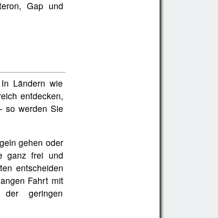
steron, Gap und
 In Ländern wie
reich entdecken,
– so werden Sie
egeln gehen oder
e ganz frei und
sten entscheiden
langen Fahrt mit
 der geringen