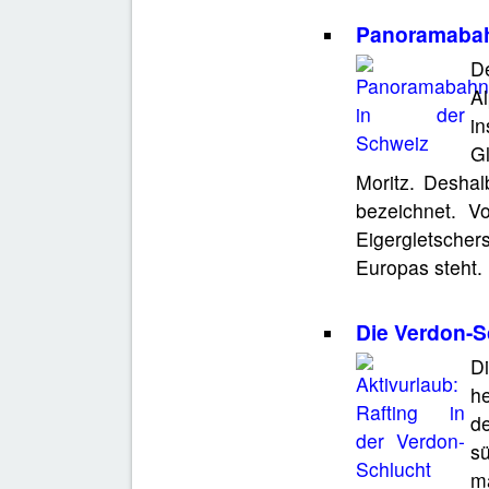
Panoramabah
De
Al
in
Gl
Moritz. Deshal
bezeichnet. V
Eigergletsch
Europas steht.
Die Verdon-S
Di
he
d
s
m