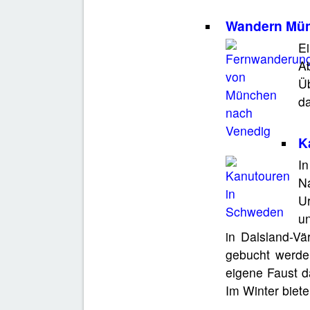
Wandern Mün
E
Ab
Ü
da
K
In
N
U
un
in Dalsland-Vä
gebucht werden
eigene Faust d
Im Winter biet