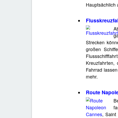
Hauptsächlich a
Flusskreuzfa
Ab
ga
Strecken könne
großen Schiff
Flussschifffah
Kreuzfahrten,
Fahrrad lassen
mehr.
Route Napol
B
fa
Cannes
, Saint