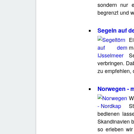
sondern nur ei
begrenzt und w
Segeln auf d
Ei
m
S
verbringen. Da
zu empfehlen, d
Norwegen - 
W
S
bedienen lass
Skandinavien b
so erleben wir