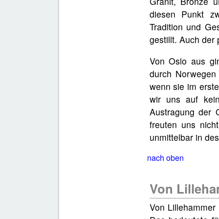
Granit, Bronze 
diesen Punkt zw
Tradition und Ge
gestillt. Auch de
Von Oslo aus gi
durch Norwegen a
wenn sie im erste
wir uns auf kei
Austragung der O
freuten uns nich
unmittelbar in de
nach oben
Von Lilleh
Von Lillehammer 