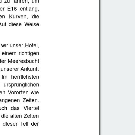
d zu fahren, um
er E16 entlang,
hen Kurven, die
Auf diese Weise
 wir unser Hotel,
 einem richtigen
 der Meeresbucht
 unserer Ankunft
im herrlichsten
 ursprünglichen
den Vororten wie
angenen Zeiten.
uch das Viertel
die alten Zeiten
 dieser Teil der