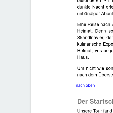
besonderen Art 
dunkle Nacht erl
unbändiger Abente
Eine Reise nach S
Heimat. Denn so 
Skandinavier, de
kulinarische Expe
Heimat, vorausg
Haus.
Um nicht wie son
nach dem Überset
nach oben
Der Startsch
Unsere Tour fand 