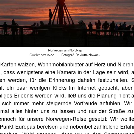
Norwegen am Nordkap
Quelle: pixelio.de Fotograf: Dr. Jutta Nowack
 Karten wälzen, Wohnmobilanbieter auf Herz und Niere
, dass wenigstens eine Kamera in der Lage sein wird, al
en werden, für die Erinnerung daheim festzuhalten. Si
it ein paar wenigen Klicks im Internet gebucht, aber
liges Erlebnis werden wird, ließ uns die Planung nicht 
e sich immer mehr steigernde Vorfreude anfühlen. Wir
mal alles hinter uns zu lassen und nur der Straße zu 
ennoch für unsere Norwegen-Reise gesetzt: Wir wollt
 Punkt Europas bereisen und nebenbei zahlreiche Erfa