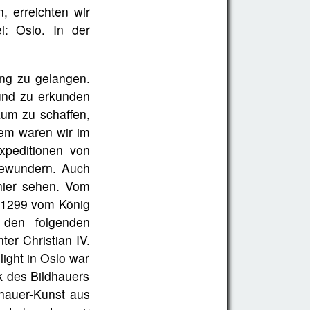
, erreichten wir
l: Oslo. In der
ng zu gelangen.
 und zu erkunden
aum zu schaffen,
rem waren wir im
xpeditionen von
bewundern. Auch
hier sehen. Vom
 1299 vom König
 den folgenden
er Christian IV.
light in Oslo war
 des Bildhauers
dhauer-Kunst aus