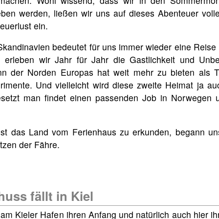
machen. Wohl wissend, dass wir in den Sommermona
eben werden, ließen wir uns auf dieses Abenteuer voll
uerlust ein.
kandinavien bedeutet für uns immer wieder eine Reise 
erleben wir Jahr für Jahr die Gastlichkeit und Unbe
nn der Norden Europas hat weit mehr zu bieten als Tr
rimente. Und vielleicht wird diese zweite Heimat ja au
esetzt man findet einen passenden Job in Norwegen 
st das Land vom Ferienhaus zu erkunden, begann uns
zen der Fähre.
uss fällt in Kiel
am Kieler Hafen ihren Anfang und natürlich auch hier ih