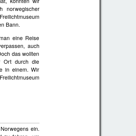
at, konnten wir
h norwegischer
 Freilichtmuseum
den Bann.
 man eine Reise
verpassen, auch
Doch das wollten
r Ort durch die
e in einem. Wir
Freilichtmuseum
 Norwegens ein.