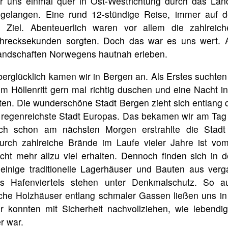
r uns einmal quer in Ost-Westrichtung durch das Lan
gelangen. Eine rund 12-stündige Reise, immer auf d
 Ziel. Abenteuerlich waren vor allem die zahlreic
hrecksekunden sorgten. Doch das war es uns wert. 
Landschaften Norwegens hautnah erleben.
berglücklich kamen wir in Bergen an. Als Erstes suchten
m Höllenritt gern mal richtig duschen und eine Nacht in
lten. Die wunderschöne Stadt Bergen zieht sich entlang
e regenreichste Stadt Europas. Das bekamen wir am Tag
ch schon am nächsten Morgen erstrahlte die Stadt 
rch zahlreiche Brände im Laufe vieler Jahre ist vom
cht mehr allzu viel erhalten. Dennoch finden sich in 
einige traditionelle Lagerhäuser und Bauten aus verg
s Hafenviertels stehen unter Denkmalschutz. So a
che Holzhäuser entlang schmaler Gassen ließen uns in 
r konnten mit Sicherheit nachvollziehen, wie lebendig
r war.