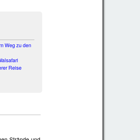
em Weg zu den
alsafari
erer Reise
hen Strände und