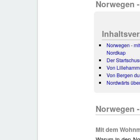
Norwegen -
Inhaltsve
Norwegen - mi
Nordkap
Der Startschuss 
Von Lillehamm
Von Bergen dur
Nordwärts über
Norwegen -
Mit dem Wohnmo
Warum in den No