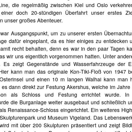
Line, die regelmäßig zwischen Kiel und Oslo verkehren
 einer doch 20-stündigen Überfahrt unser erstes Zie
n unser großes Abenteuer.
war Ausgangspunkt, um zu unserer ersten Übernachtu
age dafür eingeplant, da es hier einiges zu entdecken
damit recht behalten, denn es war in den paar Tagen k
was wir uns eigentlich vorgenommen hatten. Unter ande
. Es zeigt Gegenstände und Wasserfahrzeuge der E
Hier kann man das originale Kon-Tiki-Floß von 1947 
 Osterinsel und einen 10 m langen Walhai kann man 
es dann direkt zur Festung Akershus, welche im Jahre
on als Schloss und Festung errichtet wurde. In
de die Burganlage weiter ausgebaut und schließlich unt
als Renaissance-Schloss eingerichtet. Ein weiteres High
 Skulpturenpark und Museum Vigeland. Das Lebenswerk
ird mit über 200 Skulpturen präsentiert und zeigt Bil