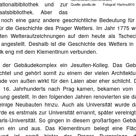
ionalbibliothek und zur
Quelle: pixelio.de Fotograf: Hartmut910
aatsbibliothek. Aber das
noch eine ganz andere geschichtliche Bedeutung für 
ür die Geschichte des Prager Wetters. Im Jahr 1775 w
ten Wetteraufzeichnungen auf dem heute als Tschec
angestellt. Deshalb ist die Geschichte des Wetters in
k eng mit dem Klementinum verbunden.
r der Gebäudekomplex ein Jesuiten-Kolleg. Das Ge
ichtet und gehört somit zu einem der vielen Architekt
e von außen wirkt für den Laien aber eher schlicht. D
s 16. Jahrhunderts nach Prag kamen, bekamen vom K
gung gestellt. In den folgenden Jahren renovierten sie
inige Neubauten hinzu. Auch als Universität wurde 
de es erstmals zur Universität ernannt, später vereinig
rls-Universität. So gingen in diesem großartigen Geb
en ein und aus. Das Klementinum belegt eine Flä
und ist somit hinter der Prager Burganlage de