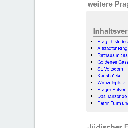
weitere Pr
Inhaltsve
Prag - historis
Altstädter Ring
Rathaus mit as
Goldenes Gäss
St. Veitsdom
Karlsbrücke
Wenzelsplatz
Prager Pulvert
Das Tanzende
Petrin Turm un
Jüdischer 