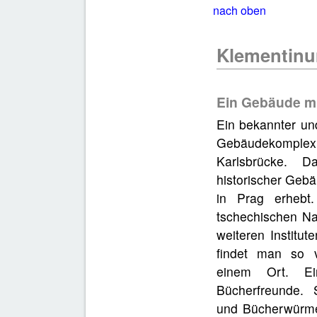
nach oben
Klementinu
Ein Gebäude mi
Ein bekannter un
Gebäudekomplex
Karlsbrücke. D
historischer Gebä
in Prag erhebt
tschechischen Nat
weiteren Institut
findet man so 
einem Ort. Ei
Bücherfreunde. S
und Bücherwürme