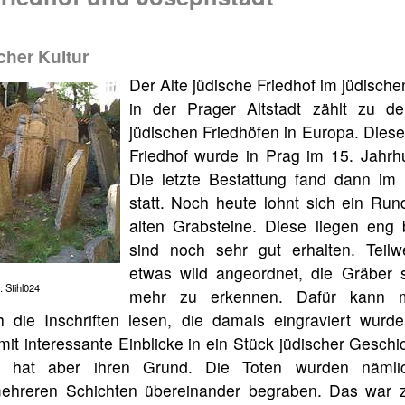
cher Kultur
Der Alte jüdische Friedhof im jüdische
in der Prager Altstadt zählt zu d
jüdischen Friedhöfen in Europa. Diese
Friedhof wurde in Prag im 15. Jahrh
Die letzte Bestattung fand dann im 
statt. Noch heute lohnt sich ein Ru
alten Grabsteine. Diese liegen en
sind noch sehr gut erhalten. Teilw
etwas wild angeordnet, die Gräber s
 Stihl024
mehr zu erkennen. Dafür kann m
 die Inschriften lesen, die damals eingraviert wurde
mit interessante Einblicke in ein Stück jüdischer Geschi
 hat aber ihren Grund. Die Toten wurden nämli
ehreren Schichten übereinander begraben. Das war z