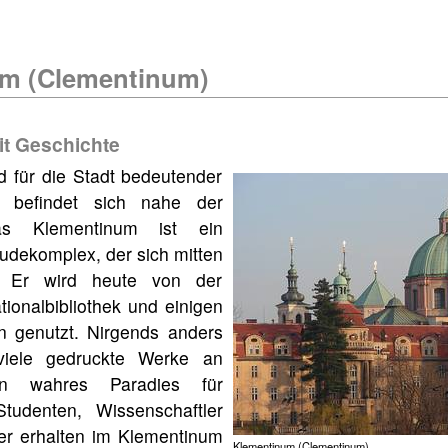
m (Clementinum)
t Geschichte
d für die Stadt bedeutender
 befindet sich nahe der
as Klementinum ist ein
udekomplex, der sich mitten
. Er wird heute von der
ionalbibliothek und einigen
en genutzt. Nirgends anders
viele gedruckte Werke an
n wahres Paradies für
tudenten, Wissenschaftler
r erhalten im Klementinum
Klementinum (Clementinum)