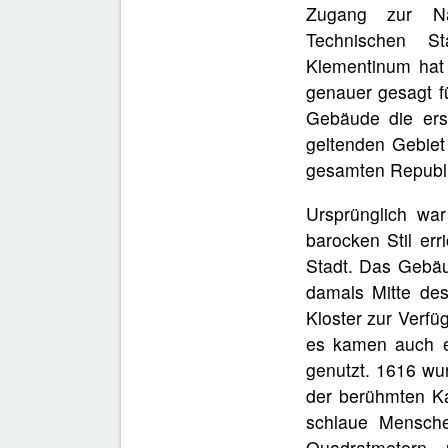
Zugang zur Nat
Technischen St
Klementinum hat 
genauer gesagt f
Gebäude die ers
geltenden Gebiet 
gesamten Republi
Ursprünglich wa
barocken Stil err
Stadt. Das Gebäud
damals Mitte de
Kloster zur Verfü
es kamen auch e
genutzt. 1616 wur
der berühmten Ka
schlaue Mensch
Quadratmetern 