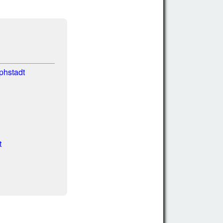
phstadt
t