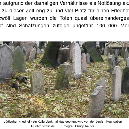
r aufgrund der damaligen Verhältnisse als Notlösung akz
 zu dieser Zeit eng zu und viel Platz für einen Friedho
 zwölf Lagen wurden die Toten quasi übereinanderges
hof sind Schätzungen zufolge ungefähr 100 000 Me
Jüdischer Friedhof - ein Kulturdenkmal, das gepflegt wird von der Jewish Foundation
Quelle: pixelio.de Fotograf: Philipp Kaufer