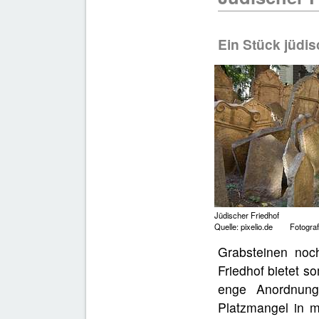
Ein Stück jüdis
Jüdischer Friedhof
Quelle: pixelio.de Fotograf:
Grabsteinen noch
Friedhof bietet so
enge Anordnung
Platzmangel in m