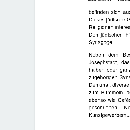
befinden sich au
Dieses jüdische G
Religionen interes
Den jüdischen Fr
Synagoge.
Neben dem Besu
Josephstadt, da
halben oder ganz
zugehörigen Syn
Denkmal, diverse 
zum Bummeln lädt
ebenso wie Cafés
geschrieben. N
Kunstgewerbemuse