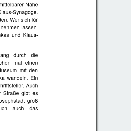
mittelbarer Nähe
Klaus-Synagoge.
en. Wer sich für
ht nehmen lassen.
nkas und Klaus-
ang durch die
schon mal einen
 Museum mit den
ka wandeln. Ein
iftsteller. Auch
r Straße gibt es
Josephstadt groß
 sich auch das