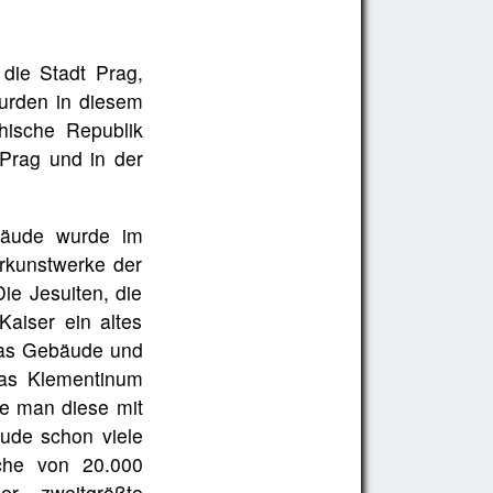
die Stadt Prag,
urden in diesem
hische Republik
 Prag und in der
bäude wurde im
urkunstwerke der
ie Jesuiten, die
aiser ein altes
 das Gebäude und
das Klementinum
te man diese mit
äude schon viele
che von 20.000
r zweitgrößte