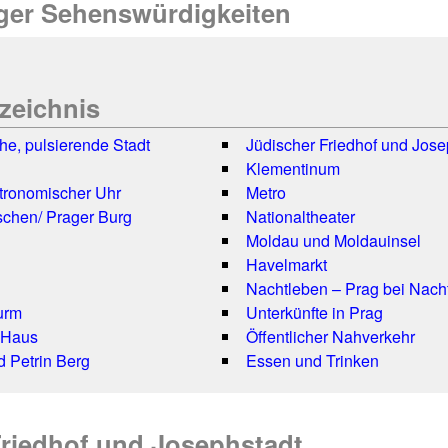
ager Sehenswürdigkeiten
rzeichnis
che, pulsierende Stadt
Jüdischer Friedhof und Jose
Klementinum
tronomischer Uhr
Metro
chen/ Prager Burg
Nationaltheater
Moldau und Moldauinsel
Havelmarkt
Nachtleben – Prag bei Nach
urm
Unterkünfte in Prag
 Haus
Öffentlicher Nahverkehr
d Petrin Berg
Essen und Trinken
Friedhof und Josephstadt