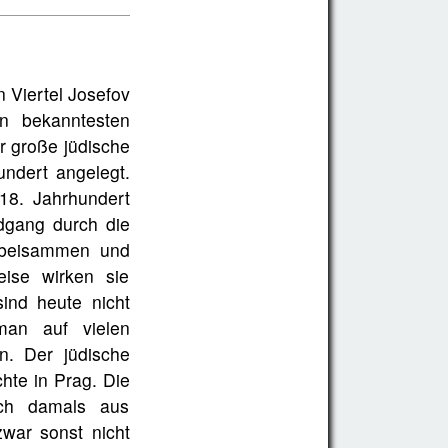
n Viertel Josefov
en bekanntesten
r große jüdische
undert angelegt.
18. Jahrhundert
ndgang durch die
g beisammen und
eise wirken sie
ind heute nicht
an auf vielen
n. Der jüdische
chte in Prag. Die
ch damals aus
war sonst nicht