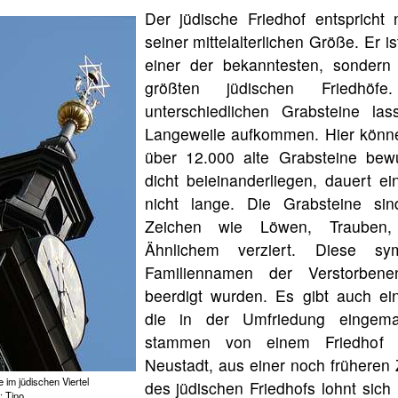
Der jüdische Friedhof entspricht 
seiner mittelalterlichen Größe. Er is
einer der bekanntesten, sondern
größten jüdischen Friedhöf
unterschiedlichen Grabsteine la
Langeweile aufkommen. Hier könn
über 12.000 alte Grabsteine bew
dicht beieinanderliegen, dauert e
nicht lange. Die Grabsteine si
Zeichen wie Löwen, Trauben
Ähnlichem verziert. Diese sym
Familiennamen der Verstorben
beerdigt wurden. Es gibt auch ein
die in der Umfriedung eingema
stammen von einem Friedhof 
Neustadt, aus einer noch früheren 
im jüdischen Viertel
des jüdischen Friedhofs lohnt sich
: Tino