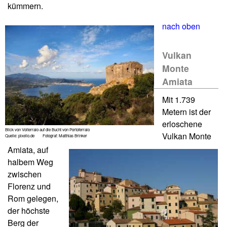
kümmern.
nach oben
Vulkan
Monte
Amiata
Mit 1.739
Metern ist der
erloschene
Blick von Volterraio auf die Bucht von Portoferraio
Vulkan Monte
Quelle: pixelio.de Fotograf: Matthias Brinker
Amiata, auf
halbem Weg
zwischen
Florenz und
Rom gelegen,
der höchste
Berg der