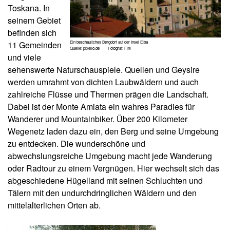
Toskana. In
seinem Gebiet
befinden sich
Ein beschauliches Bergdorf auf der Insel Elba
11 Gemeinden
Quelle: pixelio.de Fotograf: Fini
und viele
sehenswerte Naturschauspiele. Quellen und Geysire
werden umrahmt von dichten Laubwäldern und auch
zahlreiche Flüsse und Thermen prägen die Landschaft.
Dabei ist der Monte Amiata ein wahres Paradies für
Wanderer und Mountainbiker. Über 200 Kilometer
Wegenetz laden dazu ein, den Berg und seine Umgebung
zu entdecken. Die wunderschöne und
abwechslungsreiche Umgebung macht jede Wanderung
oder Radtour zu einem Vergnügen. Hier wechselt sich das
abgeschiedene Hügelland mit seinen Schluchten und
Tälern mit den undurchdringlichen Wäldern und den
mittelalterlichen Orten ab.