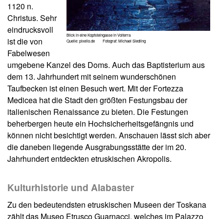
1120 n.
Christus. Sehr
eindrucksvoll
Blick in eine Kopfsteingasse in Volterra
ist die von
Quelle: pixelio.de Fotograf: Michael Siedling
Fabelwesen
umgebene Kanzel des Doms. Auch das Baptisterium aus
dem 13. Jahrhundert mit seinem wunderschönen
Taufbecken ist einen Besuch wert. Mit der Fortezza
Medicea hat die Stadt den größten Festungsbau der
italienischen Renaissance zu bieten. Die Festungen
beherbergen heute ein Hochsicherheitsgefängnis und
können nicht besichtigt werden. Anschauen lässt sich aber
die daneben liegende Ausgrabungsstätte der im 20.
Jahrhundert entdeckten etruskischen Akropolis.
Kulturhistorie und Alabaster
Zu den bedeutendsten etruskischen Museen der Toskana
zählt das Museo Etrusco Guarnacci, welches im Palazzo