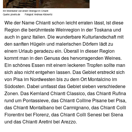
Ein Weinkeller von einem Weingut im Chianti
Quelle: pixelio.de Fotograf: Andreas Köckeritz
Wie der Name Chianti schon leicht erraten lässt, ist diese
Region die berühmteste Weinregion in der Toskana und
auch in ganz Italien. Die wunderbare Kulturlandschaft mit
den sanften Hügeln und malerischen Dörfern lädt zu
einem Urlaub geradezu ein. Überall in dieser Region
kommt man in den Genuss des hervorragenden Weines.
Ein schönes Essen mit einem leckeren Tropfen sollte man
sich also nicht entgehen lassen. Das Gebiet erstreckt sich
von Pisa im Nordwesten bis zu dem Ort Montalcino im
Südosten. Dabei umfasst das Gebiet sieben verschiedene
Zonen. Das Kernland Chianti Classico, das Chianti Rufina
rund um Pontassieve, das Chianti Colline Pisane bei Pisa,
das Chianti Montalbano bei Carmignano, das Chianti Colli
Fiorentini bei Florenz, das Chianti Colli Senesi bei Siena
und das Chianti Aretini bei Arezzo.