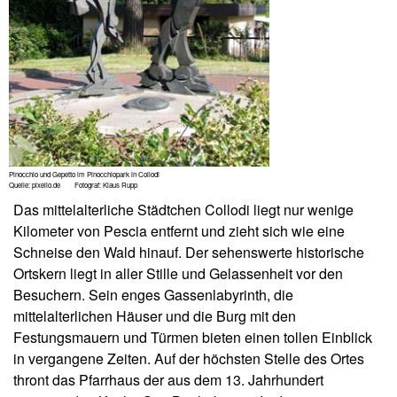
Pinocchio und Gepetto im Pinocchiopark in Collodi
Quelle: pixelio.de Fotograf: Klaus Rupp
Das mittelalterliche Städtchen Collodi liegt nur wenige
Kilometer von Pescia entfernt und zieht sich wie eine
Schneise den Wald hinauf. Der sehenswerte historische
Ortskern liegt in aller Stille und Gelassenheit vor den
Besuchern. Sein enges Gassenlabyrinth, die
mittelalterlichen Häuser und die Burg mit den
Festungsmauern und Türmen bieten einen tollen Einblick
in vergangene Zeiten. Auf der höchsten Stelle des Ortes
thront das Pfarrhaus der aus dem 13. Jahrhundert