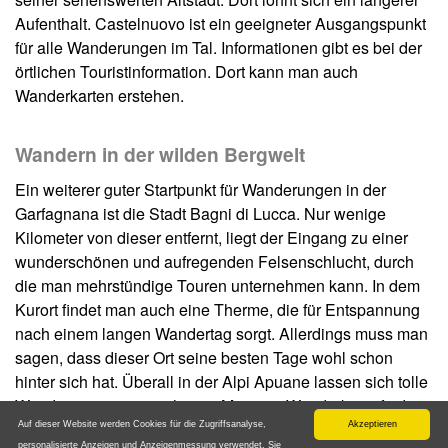
Aufenthalt. Castelnuovo ist ein geeigneter Ausgangspunkt
für alle Wanderungen im Tal. Informationen gibt es bei der
örtlichen Touristinformation. Dort kann man auch
Wanderkarten erstehen.
Wandern in der wilden Bergwelt
Ein weiterer guter Startpunkt für Wanderungen in der
Garfagnana ist die Stadt Bagni di Lucca. Nur wenige
Kilometer von dieser entfernt, liegt der Eingang zu einer
wunderschönen und aufregenden Felsenschlucht, durch
die man mehrstündige Touren unternehmen kann. In dem
Kurort findet man auch eine Therme, die für Entspannung
nach einem langen Wandertag sorgt. Allerdings muss man
sagen, dass dieser Ort seine besten Tage wohl schon
hinter sich hat. Überall in der Alpi Apuane lassen sich tolle
Wanderungen unternehmen. Mit einer Wanderkarte findet
man auch schnell und einfach die besten Wege. Diese
Auf dieser Website werden Cookies für die Zugriffsanalyse,
Akzeptieren
personalisierte Anzeigen und Anzeigenmessung verwendet. Sie