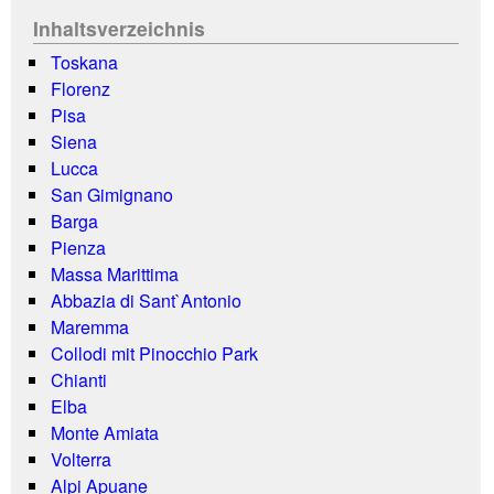
Inhaltsverzeichnis
Toskana
Florenz
Pisa
Siena
Lucca
San Gimignano
Barga
Pienza
Massa Marittima
Abbazia di Sant`Antonio
Maremma
Collodi mit Pinocchio Park
Chianti
Elba
Monte Amiata
Volterra
Alpi Apuane