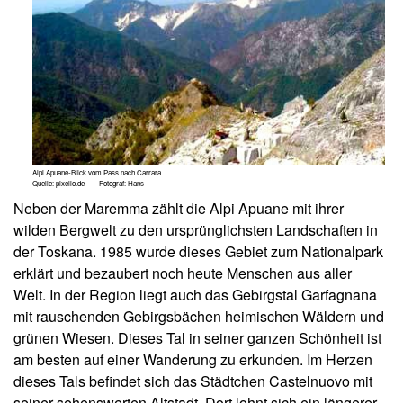
Alpi Apuane-Blick vom Pass nach Carrara
Quelle: pixelio.de Fotograf: Hans
Neben der Maremma zählt die Alpi Apuane mit ihrer
wilden Bergwelt zu den ursprünglichsten Landschaften in
der Toskana. 1985 wurde dieses Gebiet zum Nationalpark
erklärt und bezaubert noch heute Menschen aus aller
Welt. In der Region liegt auch das Gebirgstal Garfagnana
mit rauschenden Gebirgsbächen heimischen Wäldern und
grünen Wiesen. Dieses Tal in seiner ganzen Schönheit ist
am besten auf einer Wanderung zu erkunden. Im Herzen
dieses Tals befindet sich das Städtchen Castelnuovo mit
seiner sehenswerten Altstadt. Dort lohnt sich ein längerer