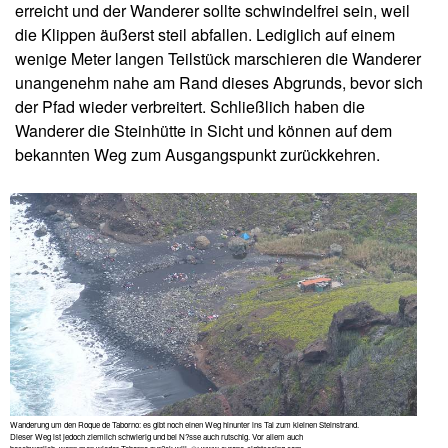
erreicht und der Wanderer sollte schwindelfrei sein, weil
die Klippen äußerst steil abfallen. Lediglich auf einem
wenige Meter langen Teilstück marschieren die Wanderer
unangenehm nahe am Rand dieses Abgrunds, bevor sich
der Pfad wieder verbreitert. Schließlich haben die
Wanderer die Steinhütte in Sicht und können auf dem
bekannten Weg zum Ausgangspunkt zurückkehren.
Wanderung um den Roque de Taborno: es gibt noch einen Weg hinunter ins Tal zum kleinen Steinstrand.
Dieser Weg ist jedoch ziemlich schwierig und bei N?sse auch rutschig. Vor allem auch