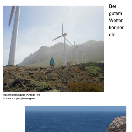
Bei
gutem
Wetter
können
die
Küstenwanderung zum Punto de Teno
©: www.europe-sightseeing.com