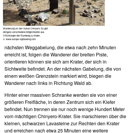
Wanderung um den Vulkan Chinyero: Es gibt
übrigens verschiedene Möglichkeiten aus
3 Richtungen den Rundweg zu finden.
©: www.europe-sightseeing.com
nächsten Weggabelung, die etwa nach zehn Minuten
erreicht ist, folgen die Wanderer der breiten Piste,
orientieren können sie sich am Krater, der sich in
Sichtweite befindet. An der nächsten Gabelung, die von
einem weißen Grenzstein markiert wird, biegen die
Wanderer nach links in Richtung Wald ab.
Hinter einer massiven Schranke werden sie von einer
größeren Freifläche, in deren Zentrum sich ein Kiefer
befindet. Nun trennen sie nur noch wenige Hundert Meter
vom mächtigen Chinyero-Krater. Sie marschieren über die
kleinen, schwarzen Lavasteine zur Rechten den Krater
und erreichen nach etwa 25 Minuten eine weitere