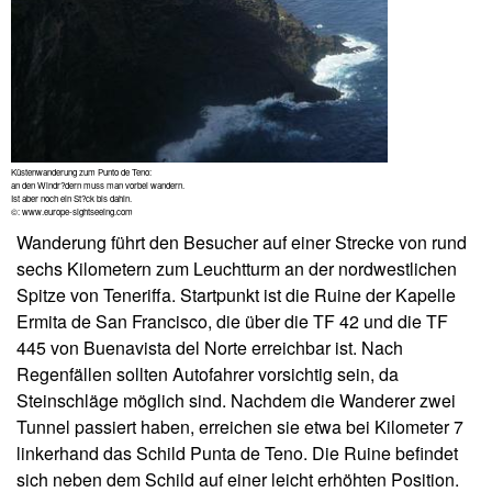
Küstenwanderung zum Punto de Teno:
an den Windr?dern muss man vorbei wandern.
Ist aber noch ein St?ck bis dahin.
©: www.europe-sightseeing.com
Wanderung führt den Besucher auf einer Strecke von rund
sechs Kilometern zum Leuchtturm an der nordwestlichen
Spitze von Teneriffa. Startpunkt ist die Ruine der Kapelle
Ermita de San Francisco, die über die TF 42 und die TF
445 von Buenavista del Norte erreichbar ist. Nach
Regenfällen sollten Autofahrer vorsichtig sein, da
Steinschläge möglich sind. Nachdem die Wanderer zwei
Tunnel passiert haben, erreichen sie etwa bei Kilometer 7
linkerhand das Schild Punta de Teno. Die Ruine befindet
sich neben dem Schild auf einer leicht erhöhten Position.