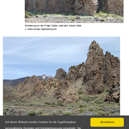
Wanderung um den Finger Gottes, nahe dem Vulkan Teide
©: www.europe-sightseeing.com
Wanderung um den Finger Gottes, nahe dem Vulkan Teide
Auf dieser Website werden Cookies für die Zugriffsanalyse,
Akzeptieren
©: www.europe-sightseeing.com
personalisierte Anzeigen und Anzeigenmessung verwendet. Sie