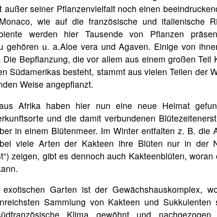
et außer seiner Pflanzenvielfalt noch einen beeindrucke
onaco, wie auf die französische und italienische Ri
iente werden hier Tausende von Pflanzen präsenti
u gehören u. a.Aloe vera und Agaven. Einige von ihne
 Die Bepflanzung, die vor allem aus einem großen Teil
n Südamerikas besteht, stammt aus vielen Teilen der W
nden Weise angepflanzt.
aus Afrika haben hier nun eine neue Heimat gefun
rkunftsorte und die damit verbundenen Blütezeitenerst
er in einem Blütenmeer. Im Winter entfalten z. B. die 
bei viele Arten der Kakteen ihre Blüten nur in der N
t“) zeigen, gibt es dennoch auch Kakteenblüten, woran
kann.
m exotischen Garten ist der Gewächshauskomplex, wo
enreichsten Sammlung von Kakteen und Sukkulenten 
dfranzösische Klima gewöhnt und nachgezogen 