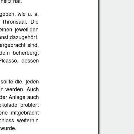
nsitz hat.
geben, wie u. a.
Thronsaal. Die
inen jeweiligen
onst dazugehört.
ergebracht sind,
rdem beherbergt
icasso, dessen
ollte die, jeden
en werden. Auch
 der Anlage auch
okolade probiert
ene mitgebracht
hloss weiterhin
 wurde.