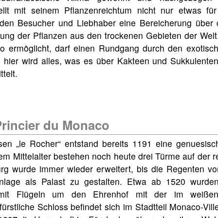
llt mit seinem Pflanzenreichtum nicht nur etwas fü
jeden Besucher und Liebhaber eine Bereicherung über
tung der Pflanzen aus den trockenen Gebieten der Welt
 ermöglicht, darf einen Rundgang durch den exotisch
hier wird alles, was es über Kakteen und Sukkulenten
telt.
Princier du Monaco
lsen „le Rocher“ entstand bereits 1191 eine genuesis
m Mittelalter bestehen noch heute drei Türme auf der r
urg wurde immer wieder erweitert, bis die Regenten v
nlage als Palast zu gestalten. Etwa ab 1520 wurd
 mit Flügeln um den Ehrenhof mit der im weiße
ürstliche Schloss befindet sich im Stadtteil Monaco-Vill