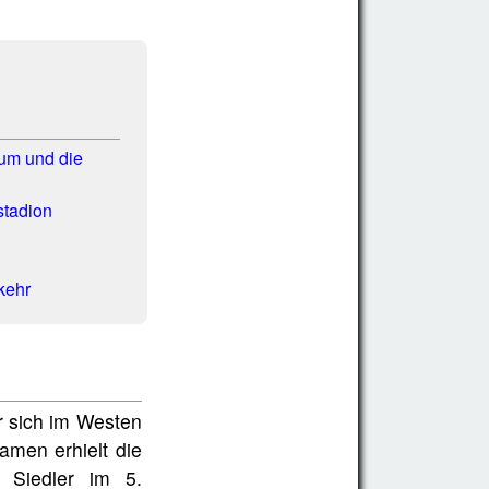
um und die
stadion
kehr
r sich im Westen
amen erhielt die
e Siedler im 5.