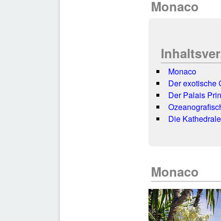
Monaco
Inhaltsve
Monaco
Der exotische 
Der Palais Pri
Ozeanografis
Die Kathedral
Monaco