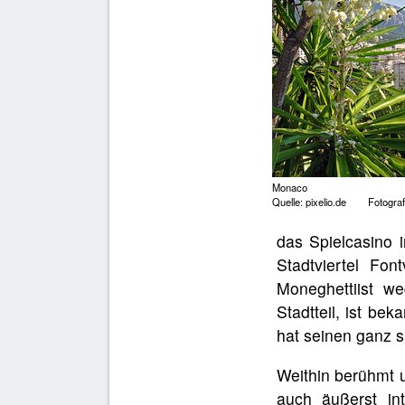
Monaco
Quelle: pixelio.de Fotograf:
das Spielcasino 
Stadtviertel Fon
Moneghettiist we
Stadtteil, ist be
hat seinen ganz s
Weithin berühmt u
auch äußerst in