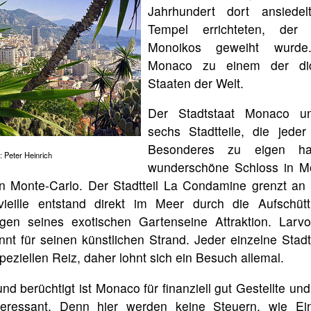
Jahrhundert dort ansiede
Tempel errichteten, der
Monoikos geweiht wurde
Monaco zu einem der dic
Staaten der Welt.
Der Stadtstaat Monaco unt
sechs Stadtteile, die jeder
Besonderes zu eigen h
 Peter Heinrich
wunderschöne Schloss in Mo
in Monte-Carlo. Der Stadtteil La Condamine grenzt an
tvieille entstand direkt im Meer durch die Aufschü
gen seines exotischen Gartenseine Attraktion. Larvo
kannt für seinen künstlichen Strand. Jeder einzelne Sta
peziellen Reiz, daher lohnt sich ein Besuch allemal.
nd berüchtigt ist Monaco für finanziell gut Gestellte u
teressant. Denn hier werden keine Steuern, wie E