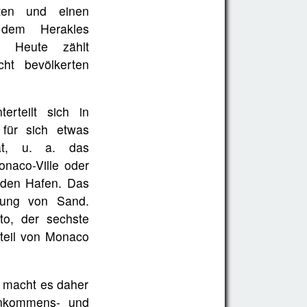
lten und einen
 dem Herakles
. Heute zählt
ht bevölkerten
erteilt sich in
 für sich etwas
at, u. a. das
naco-Ville oder
 den Hafen. Das
ttung von Sand.
to, der sechste
dtteil von Monaco
nd macht es daher
inkommens- und