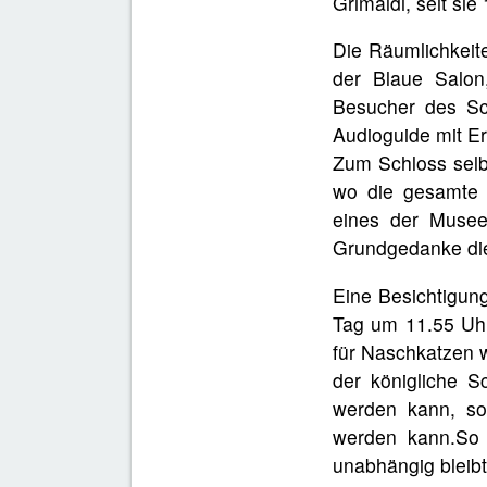
Grimaldi, seit si
Die Räumlichkeite
der Blaue Salon
Besucher des Sc
Audioguide mit Er
Zum Schloss selb
wo die gesamte 
eines der Musee
Grundgedanke die G
Eine Besichtigung
Tag um 11.55 Uhr
für Naschkatzen w
der königliche S
werden kann, son
werden kann.So 
unabhängig bleibt