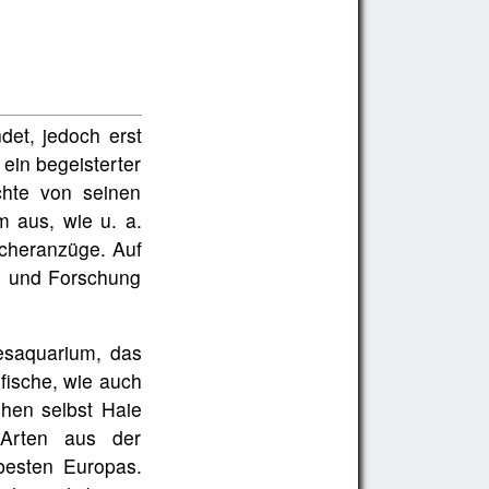
et, jedoch erst
ein begeisterter
chte von seinen
m aus, wie u. a.
cheranzüge. Auf
g und Forschung
esaquarium, das
fische, wie auch
ehen selbst Haie
Arten aus der
besten Europas.