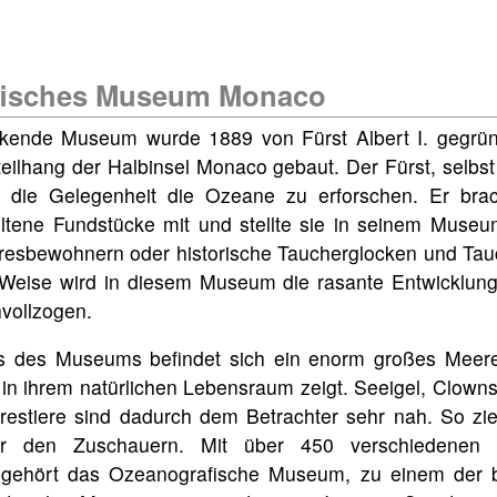
fisches Museum Monaco
kende Museum wurde 1889 von Fürst Albert I. gegründ
ilhang der Halbinsel Monaco gebaut. Der Fürst, selbst 
e die Gelegenheit die Ozeane zu erforschen. Er bra
ltene Fundstücke mit und stellte sie in seinem Museu
resbewohnern oder historische Taucherglocken und Tau
Weise wird in diesem Museum die rasante Entwicklun
vollzogen.
s des Museums befindet sich ein enorm großes Meer
n ihrem natürlichen Lebensraum zeigt. Seeigel, Clowns
restiere sind dadurch dem Betrachter sehr nah. So zi
r den Zuschauern. Mit über 450 verschiedenen 
 gehört das Ozeanografische Museum, zu einem der 