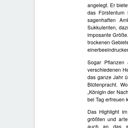
angelegt. Er biet
das Fürstentum M
sagenhaften Amb
Sukkulenten, daz
imposante Größe.
trockenen Gebiete
einerbeeindrucke
Sogar Pflanzen 
verschiedenen He
das ganze Jahr üb
Blütenpracht. Wo
„Königin der Nach
bei Tag erfreuen 
Das Highlight i
größten und art
auch an das sü