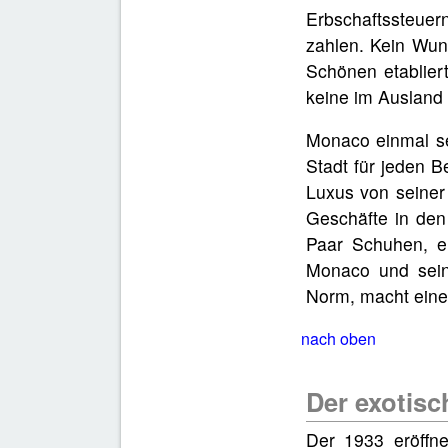
Erbschaftssteue
zahlen. Kein Wun
Schönen etablier
keine im Ausland
Monaco einmal se
Stadt für jeden B
Luxus von seiner
Geschäfte in den
Paar Schuhen, ei
Monaco und sein
Norm, macht eine
nach oben
Der exotis
Der 1933 eröffn