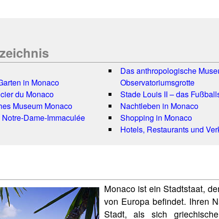
rzeichnis
Das anthropologische Muse
Garten in Monaco
Observatoriumsgrotte
ncier du Monaco
Stade Louis II – das Fußball
ches Museum Monaco
Nachtleben in Monaco
e Notre-Dame-Immaculée
Shopping in Monaco
Hotels, Restaurants und Ver
Monaco ist ein Stadtstaat, de
von Europa befindet. Ihren N
Stadt, als sich griechisch