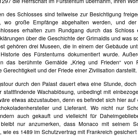
e 1297 die Herrschaft im Fürstentum übernahm, ihren Woh
n des Schlosses sind teilweise zur Besichtigung freige
, wo große Empfänge abgehalten werden, und der 
hlosses erhalten zum Rundgang durch das Schloss e
klärungen über die Geschichte der Grimaldis und was s
st gehören drei Museen, die in einem der Gebäude unt
Historie des Fürstentums dokumentiert wurde. Auße
n das berühmte Gemälde „Krieg und Frieden“ von P
erechtigkeit und der Friede einer Zivilisation darstellt.
stour durch den Palast dauert etwa eine Stunde, doch s
 stattfindende Wachablösung, unbedingt mit einbezog
äre etwas abzustauben, denn es befindet sich hier auf
chokoladenhersteller und Lieferant. Wo nicht nur Sch
dern auch gekauft und vielleicht für Daheimgeblieb
bleibt nur anzumerken, dass Monaco mit seinem Sc
, wie es 1489 im Schutzvertrag mit Frankreich gesichert