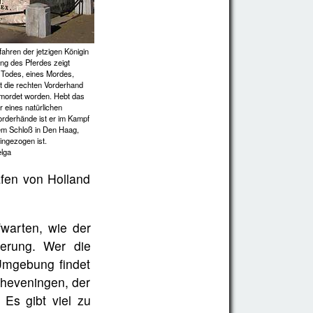
fahren der jetzigen Königin
ung des Pferdes zeigt
n Todes, eines Mordes,
t die rechten Vorderhand
ermordet worden. Hebt das
r eines natürlichen
orderhände ist er im Kampf
dem Schloß in Den Haag,
eingezogen ist.
lga
fen von Holland
fwarten, wie der
ierung. Wer die
Umgebung findet
cheveningen, der
 Es gibt viel zu