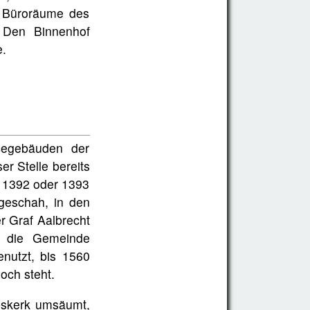
e Büroräume des
. Den Binnenhof
e.
cegebäuden der
r Stelle bereits
r 1392 oder 1393
geschah, in den
r Graf Aalbrecht
n die Gemeinde
nutzt, bis 1560
och steht.
bskerk umsäumt,