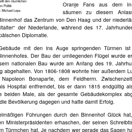
llt den räumlichen
Oranje Fans aus dem In
n Politik
: Michael Leps
säumen zu diesem Anlass
 Binnenhof das Zentrum von Den Haag und der niederlän
talter“ der Niederlande, während des 17. Jahrhunde
päischen Diplomatie.
 Gebäude mit den ins Auge springenden Türmen ist
innenhofes. Der Bau der umliegenden Flügel wurde er
sem nationalen Bau wurde am Anfang des 19. Jahrhun
g abgehalten. Von 1806-1808 wohnte hier außerdem L
Napoleon Bonaparte, dem Feldherrn. Zwischenzeit
ls Hospital entfremdet, bis er dann 1815 endgültig al
Die beiden Male, als der gesamte Gebäudekomplex ab
ch die Bevölkerung dagegen und hatte damit Erfolg.
elmäßigen Führungen durch den Binnenhof Glück hat,
en Ministerpräsidenten erhaschen, der seinen Schreibti
dem Türmchen hat. Je nachdem wer gerade das Sagen ha