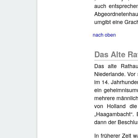
auch entsprechen
Abgeordnetenhau
umgibt eine Grach
nach oben
Das Alte Ra
Das alte Ratha
Niederlande. Vor 
im 14. Jahrhunder
ein geheimnisumw
mehrere männliche
von Holland di
„Haagambacht“. E
dann der Beschlus
In früherer Zeit