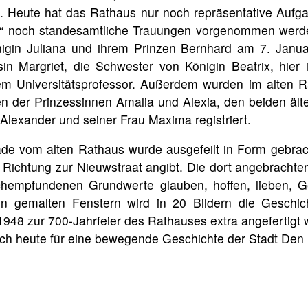
. Heute hat das Rathaus nur noch repräsentative Aufg
“ noch standesamtliche Trauungen vorgenommen werden
igin Juliana und ihrem Prinzen Bernhard am 7. Janu
sin Margriet, die Schwester von Königin Beatrix, hier 
em Universitätsprofessor. Außerdem wurden im alten 
n der Prinzessinnen Amalia und Alexia, den beiden ält
Alexander und seiner Frau Maxima registriert.
de vom alten Rathaus wurde ausgefeilt in Form gebrach
e Richtung zur Nieuwstraat angibt. Die dort angebrachte
chempfundenen Grundwerte glauben, hoffen, lieben, Ge
en gemalten Fenstern wird in 20 Bildern die Geschi
 1948 zur 700-Jahrfeier des Rathauses extra angefertigt
ch heute für eine bewegende Geschichte der Stadt Den