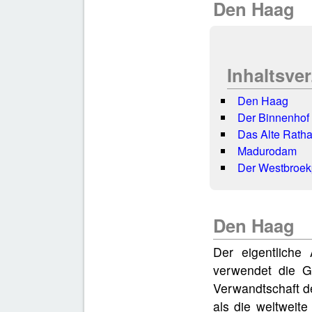
Den Haag
Inhaltsve
Den Haag
Der Binnenhof
Das Alte Ratha
Madurodam
Der Westbroek
Den Haag
Der eigentliche
verwendet die G
Verwandtschaft d
als die weltweite