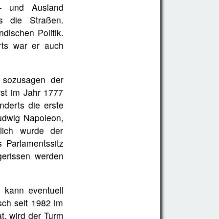
- und Ausland
 die Straßen.
dischen Politik.
rts war er auch
 sozusagen der
st im Jahr 1777
derts die erste
udwig Napoleon,
lich wurde der
s Parlamentssitz
gerissen werden
 kann eventuell
sch seit 1982 im
t, wird der Turm