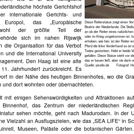
iederländische höchste Gerichtshof
r internationale Gerichts- und
of, Europol, das „Europäische
Diese Reiterstatue zeigt einen Vor
Beatrix der Niederlande. Die Stell
bwohl der größte Teil der
an ob der Reiter eines natürliche
 Behörde sich im nahen Rijswijk
oder im Krieg umgekommen ist. Is
erhoben, wie hier, ist der Reiter 
h die Organisation für das Verbot
Pferd die linke Vorderhand so ist e
Todes gestorben. Hebt er beide V
 und die International University
gefallen. Diese Statue steht vor 
anagement. Den Haag ist eine alte
das er bauen ließ, aber nie darin 
Quelle: pixelio.de Fotograf: He
s 11. Jahrhundert zurückreicht. Es
orf in der Nähe des heutigen Binnenhofes, wo die Gra
 und dort wohnten oder übernachteten.
t mit einigen Sehenswürdigkeiten und Attraktionen au
e Binnenhof, das Zentrum der niederländischen Reg
iniatur sehen möchte, geht nach Madurodam. In der 
e Vielzahl an Ausflugszielen, wie das „SEA LIFE“ in S
inrell, Museen, Paläste oder die botanischen Gärten.