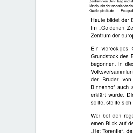
Zentrum von Den Haag und ste
Mittelpunkt der niederländische
Quelle: pixelio.de Fotograf
Heute bildet der
Im „Goldenen Zei
Zentrum der euro
Ein viereckiges
Grundstock des B
begonnen. In die
Volksversammlun
der Bruder von 
Binnenhof auch a
erklärt wurde. 
sollte, stellte si
Wer bei den reg
einen Blick auf d
„Het Torentje“, 