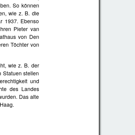
aben. So können
, wie z. B. die
ar 1937. Ebenso
ihren Pieter van
Rathaus von Den
eren Töchter von
t, wie z. B. der
n Statuen stellen
rechtigkeit und
chte des Landes
 wurden. Das alte
 Haag.