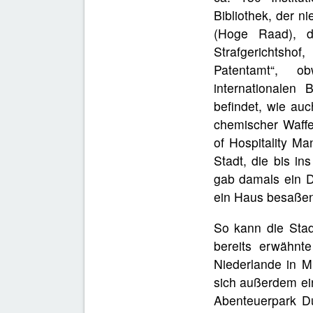
Bibliothek, der n
(Hoge Raad), de
Strafgerichtsh
Patentamt“, o
internationalen
befindet, wie auc
chemischer Waffen
of Hospitality M
Stadt, die bis in
gab damals ein D
ein Haus besaßen
So kann die Stad
bereits erwähnt
Niederlande in M
sich außerdem ein
Abenteuerpark Du