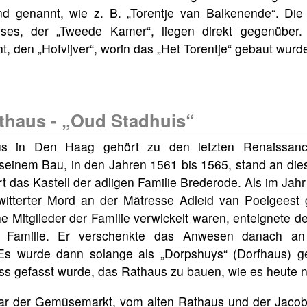
d genannt, wie z. B. „Torentje van Balkenende“. Di
ses, der „Tweede Kamer“, liegen direkt gegenüber
t, den „Hofvijver“, worin das „Het Torentje“ gebaut wurd
thaus - „Oud Stadhuis“
us in Den Haag gehört zu den letzten Renaissan
seinem Bau, in den Jahren 1561 bis 1565, stand an diese
t das Kastell der adligen Familie Brederode. Als im Jah
itterter Mord an der Mätresse Adleid van Poelgeest 
 Mitglieder der Familie verwickelt waren, enteignete de
e Familie. Er verschenkte das Anwesen danach a
s wurde dann solange als „Dorpshuys“ (Dorfhaus) ge
s gefasst wurde, das Rathaus zu bauen, wie es heute n
 war der Gemüsemarkt, vom alten Rathaus und der Jaco