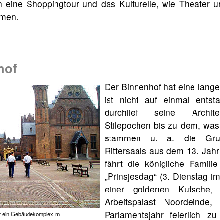
 eine Shoppingtour und das Kulturelle, wie Theater u
mmen.
hof
Der Binnenhof hat eine lang
ist nicht auf einmal entst
durchlief seine Archit
Stilepochen bis zu dem, was 
stammen u. a. die Gru
Rittersaals aus dem 13. Jahr
fährt die königliche Famili
„Prinsjesdag“ (3. Dienstag i
einer goldenen Kutsche,
Arbeitspalast Noordeind
Parlamentsjahr feierlich zu
st ein Gebäudekomplex im