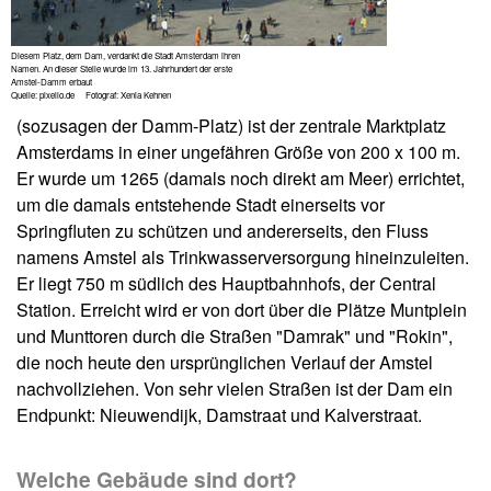
Diesem Platz, dem Dam, verdankt die Stadt Amsterdam ihren
Namen. An dieser Stelle wurde im 13. Jahrhundert der erste
Amstel-Damm erbaut
Quelle: pixelio.de Fotograf: Xenia Kehnen
(sozusagen der Damm-Platz) ist der zentrale Marktplatz
Amsterdams in einer ungefähren Größe von 200 x 100 m.
Er wurde um 1265 (damals noch direkt am Meer) errichtet,
um die damals entstehende Stadt einerseits vor
Springfluten zu schützen und andererseits, den Fluss
namens Amstel als Trinkwasserversorgung hineinzuleiten.
Er liegt 750 m südlich des Hauptbahnhofs, der Central
Station. Erreicht wird er von dort über die Plätze Muntplein
und Munttoren durch die Straßen "Damrak" und "Rokin",
die noch heute den ursprünglichen Verlauf der Amstel
nachvollziehen. Von sehr vielen Straßen ist der Dam ein
Endpunkt: Nieuwendijk, Damstraat und Kalverstraat.
Welche Gebäude sind dort?