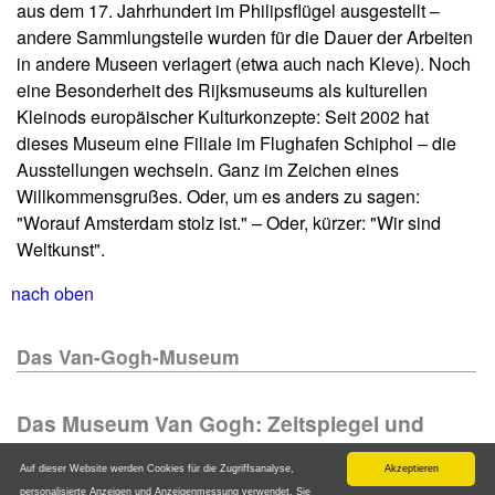
aus dem 17. Jahrhundert im Philipsflügel ausgestellt –
andere Sammlungsteile wurden für die Dauer der Arbeiten
in andere Museen verlagert (etwa auch nach Kleve). Noch
eine Besonderheit des Rijksmuseums als kulturellen
Kleinods europäischer Kulturkonzepte: Seit 2002 hat
dieses Museum eine Filiale im Flughafen Schiphol – die
Ausstellungen wechseln. Ganz im Zeichen eines
Willkommensgrußes. Oder, um es anders zu sagen:
"Worauf Amsterdam stolz ist." – Oder, kürzer: "Wir sind
Weltkunst".
nach oben
Das Van-Gogh-Museum
Das Museum Van Gogh: Zeitspiegel und
Hintergrundwissen
Auf dieser Website werden Cookies für die Zugriffsanalyse,
Akzeptieren
Das Van-Gogh-Museum befindet sich in der direkten
personalisierte Anzeigen und Anzeigenmessung verwendet. Sie