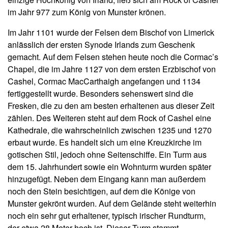
im Jahr 977 zum König von Munster krönen.
Im Jahr 1101 wurde der Felsen dem Bischof von Limerick
anlässlich der ersten Synode Irlands zum Geschenk
gemacht. Auf dem Felsen stehen heute noch die Cormac’s
Chapel, die im Jahre 1127 von dem ersten Erzbischof von
Cashel, Cormac MacCarthaigh angefangen und 1134
fertiggestellt wurde. Besonders sehenswert sind die
Fresken, die zu den am besten erhaltenen aus dieser Zeit
zählen. Des Weiteren steht auf dem Rock of Cashel eine
Kathedrale, die wahrscheinlich zwischen 1235 und 1270
erbaut wurde. Es handelt sich um eine Kreuzkirche im
gotischen Stil, jedoch ohne Seitenschiffe. Ein Turm aus
dem 15. Jahrhundert sowie ein Wohnturm wurden später
hinzugefügt. Neben dem Eingang kann man außerdem
noch den Stein besichtigen, auf dem die Könige von
Munster gekrönt wurden. Auf dem Gelände steht weiterhin
noch ein sehr gut erhaltener, typisch irischer Rundturm,
der etwa 28 Meter hoch ist. Dieser Turm stammt