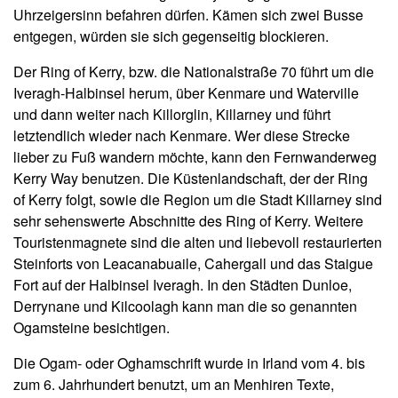
Uhrzeigersinn befahren dürfen. Kämen sich zwei Busse
entgegen, würden sie sich gegenseitig blockieren.
Der Ring of Kerry, bzw. die Nationalstraße 70 führt um die
Iveragh-Halbinsel herum, über Kenmare und Waterville
und dann weiter nach Killorglin, Killarney und führt
letztendlich wieder nach Kenmare. Wer diese Strecke
lieber zu Fuß wandern möchte, kann den Fernwanderweg
Kerry Way benutzen. Die Küstenlandschaft, der der Ring
of Kerry folgt, sowie die Region um die Stadt Killarney sind
sehr sehenswerte Abschnitte des Ring of Kerry. Weitere
Touristenmagnete sind die alten und liebevoll restaurierten
Steinforts von Leacanabuaile, Cahergall und das Staigue
Fort auf der Halbinsel Iveragh. In den Städten Dunloe,
Derrynane und Kilcoolagh kann man die so genannten
Ogamsteine besichtigen.
Die Ogam- oder Oghamschrift wurde in Irland vom 4. bis
zum 6. Jahrhundert benutzt, um an Menhiren Texte,