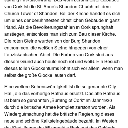
von Cork ist die St. Anne’s Shandon Church mit dem
Church Tower of Shandon. Bei der Kirche handelt es sich
um eines der berühmtesten christlichen Gebäude in ganz
Irland. Als die Bevölkerungszahlen in Cork sprunghaft
anstiegen, entschloss man sich zum Bau dieser Kirche.
Die roten Steine wurden von der Burg Shandon
entnommen, die weißen Steine hingegen von einer
franziskanischen Abtei. Die Farben von Cork sind aus
diesem Grund auch heute noch rot und weiß. Ein Besuch
dieses tollen Glockenturms lohnt sich vor allem, wenn man
selbst die große Glocke läuten darf.
Eine weitere Sehenswürdigkeit ist die so genannte City
Hall, die das vorherige Rathaus ersetzt. Das alte Rathaus
ist beim so genannten „Burning of Cork“ im Jahr 1920
durch die britische Armee komplett zerstört worden. Als
Wiedergutmachung hat die britische Regierung dieses
neue und schöne Kalksteingebäude bezahlt. Im Westen
der Stadt liegen der Fitzgerald’s Park und das Gelände