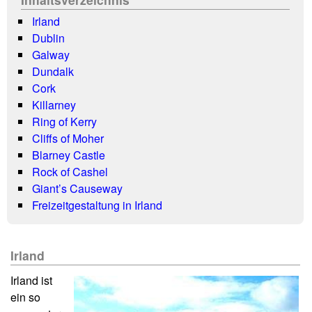
Irland
Dublin
Galway
Dundalk
Cork
Killarney
Ring of Kerry
Cliffs of Moher
Blarney Castle
Rock of Cashel
Giant’s Causeway
Freizeitgestaltung in Irland
Irland
Irland ist
ein so