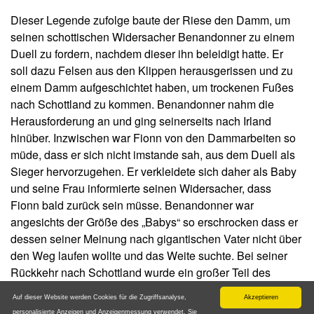
Dieser Legende zufolge baute der Riese den Damm, um
seinen schottischen Widersacher Benandonner zu einem
Duell zu fordern, nachdem dieser ihn beleidigt hatte. Er
soll dazu Felsen aus den Klippen herausgerissen und zu
einem Damm aufgeschichtet haben, um trockenen Fußes
nach Schottland zu kommen. Benandonner nahm die
Herausforderung an und ging seinerseits nach Irland
hinüber. Inzwischen war Fionn von den Dammarbeiten so
müde, dass er sich nicht imstande sah, aus dem Duell als
Sieger hervorzugehen. Er verkleidete sich daher als Baby
und seine Frau informierte seinen Widersacher, dass
Fionn bald zurück sein müsse. Benandonner war
angesichts der Größe des „Babys“ so erschrocken dass er
dessen seiner Meinung nach gigantischen Vater nicht über
den Weg laufen wollte und das Weite suchte. Bei seiner
Rückkehr nach Schottland wurde ein großer Teil des
Damms zerstört.
Auf dieser Website werden Cookies für die Zugriffsanalyse,
Akzeptieren
personalisierte Anzeigen und Anzeigenmessung verwendet. Sie