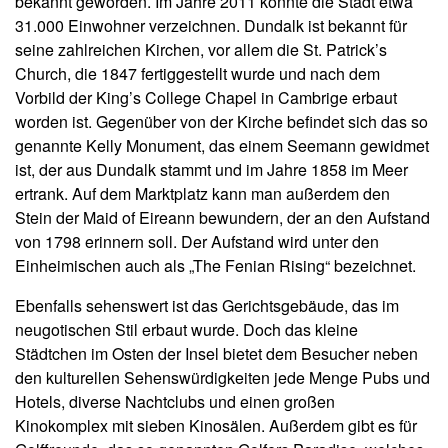
bekannt geworden. Im Jahre 2011 konnte die Stadt etwa
31.000 Einwohner verzeichnen. Dundalk ist bekannt für
seine zahlreichen Kirchen, vor allem die St. Patrick’s
Church, die 1847 fertiggestellt wurde und nach dem
Vorbild der King’s College Chapel in Cambrige erbaut
worden ist. Gegenüber von der Kirche befindet sich das so
genannte Kelly Monument, das einem Seemann gewidmet
ist, der aus Dundalk stammt und im Jahre 1858 im Meer
ertrank. Auf dem Marktplatz kann man außerdem den
Stein der Maid of Eireann bewundern, der an den Aufstand
von 1798 erinnern soll. Der Aufstand wird unter den
Einheimischen auch als „The Fenian Rising“ bezeichnet.
Ebenfalls sehenswert ist das Gerichtsgebäude, das im
neugotischen Stil erbaut wurde. Doch das kleine
Städtchen im Osten der Insel bietet dem Besucher neben
den kulturellen Sehenswürdigkeiten jede Menge Pubs und
Hotels, diverse Nachtclubs und einen großen
Kinokomplex mit sieben Kinosälen. Außerdem gibt es für