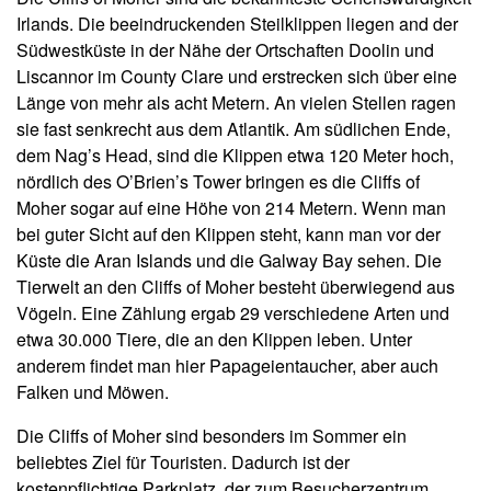
Irlands. Die beeindruckenden Steilklippen liegen and der
Südwestküste in der Nähe der Ortschaften Doolin und
Liscannor im County Clare und erstrecken sich über eine
Länge von mehr als acht Metern. An vielen Stellen ragen
sie fast senkrecht aus dem Atlantik. Am südlichen Ende,
dem Nag’s Head, sind die Klippen etwa 120 Meter hoch,
nördlich des O’Brien’s Tower bringen es die Cliffs of
Moher sogar auf eine Höhe von 214 Metern. Wenn man
bei guter Sicht auf den Klippen steht, kann man vor der
Küste die Aran Islands und die Galway Bay sehen. Die
Tierwelt an den Cliffs of Moher besteht überwiegend aus
Vögeln. Eine Zählung ergab 29 verschiedene Arten und
etwa 30.000 Tiere, die an den Klippen leben. Unter
anderem findet man hier Papageientaucher, aber auch
Falken und Möwen.
Die Cliffs of Moher sind besonders im Sommer ein
beliebtes Ziel für Touristen. Dadurch ist der
kostenpflichtige Parkplatz, der zum Besucherzentrum