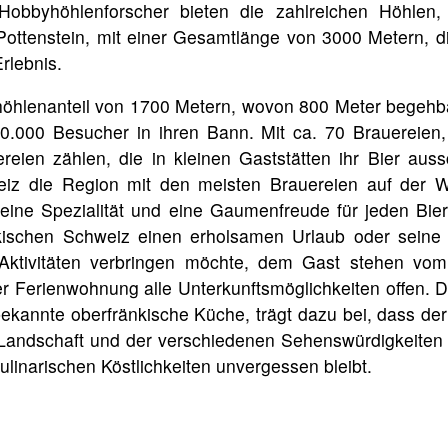
Hobbyhöhlenforscher bieten die zahlreichen Höhlen
Pottenstein, mit einer Gesamtlänge von 3000 Metern, die
rlebnis.
öhlenanteil von 1700 Metern, wovon 800 Meter begehbar
150.000 Besucher in ihren Bann. Mit ca. 70 Brauereie
ereien zählen, die in kleinen Gaststätten ihr Bier auss
iz die Region mit den meisten Brauereien auf der W
 eine Spezialität und eine Gaumenfreude für jeden Bie
ischen Schweiz einen erholsamen Urlaub oder seine F
Aktivitäten verbringen möchte, dem Gast stehen vom
r Ferienwohnung alle Unterkunftsmöglichkeiten offen. Di
kannte oberfränkische Küche, trägt dazu bei, dass der 
Landschaft und der verschiedenen Sehenswürdigkeiten
linarischen Köstlichkeiten unvergessen bleibt.