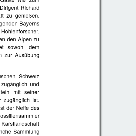
Dirigent Richard
ft zu genießen.
egenden Bayerns
Höhlenforscher.
ben den Alpen zu
tet sowohl dem
ten zur Ausübung
kischen Schweiz
 zugänglich und
tein mit seiner
zugänglich ist.
ist der Neffe des
ossiliensammler
 Karstlandschaft
manche Sammlung