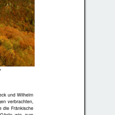
e
ieck und Wilhelm
gen verbrachten,
 die Fränkische
 Gäste wie zum