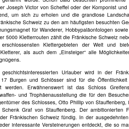
ter Joseph Victor von Scheffel oder der Komponist und 
nd, um sich zu erholen und die grandiose Landscha
Fränkische Schweiz zu den am häufigsten besuchten G
ehungsmagnet für Wanderer, Hobbypaläontologen sowie 
er 5000 Kletterrouten zählt die Fränkische Schweiz ne
rschlossensten Klettergebieten der Welt und bie
 Kletterer, als auch dem „Einsteiger“ alle Möglichkei
rgnügens.
eschichtsinteressierten Urlauber wird in der Frän
 17 Burgen und Schlösser sind für die Öffentlichkeit
gt werden. Erwähnenswert ist das Schloss Greifens
affen- und Trophäenausstellung die für den Besucher 
gentümer des Schlosses, Otto Phillip von Stauffenberg, 
Schenk Graf von Stauffenberg. Der ambitionierten F
n der Fränkischen Schweiz fündig. In der ausgedehnten
der interessante Versteinerungen entdeckt, die so 