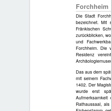
Forchheim
Die Stadt Forchh
bezeichnet. Mit
Fränkischen Sch
zurückblicken, wo
und Fachwerkbau
Forchheim. Die 
Residenz verei
Archäologiemuse
Das aus dem späte
mit seinem Fach
1402. Der Magist
wurde erst spä
Aufmerksamkeit 
Rathaussaal, als
Eichenstamm gefe