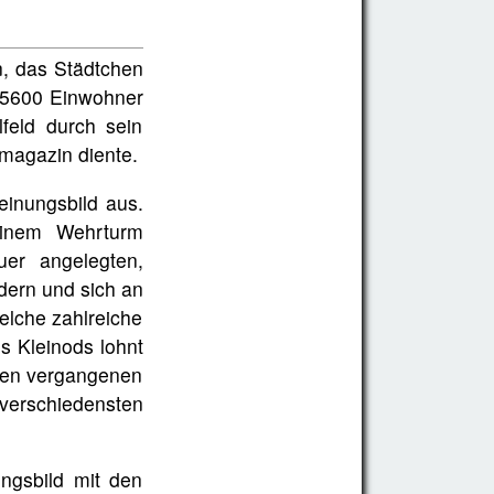
n, das Städtchen
, 5600 Einwohner
lfeld durch sein
magazin diente.
einungsbild aus.
einem Wehrturm
uer angelegten,
dern und sich an
elche zahlreiche
s Kleinods lohnt
 den vergangenen
verschiedensten
ngsbild mit den