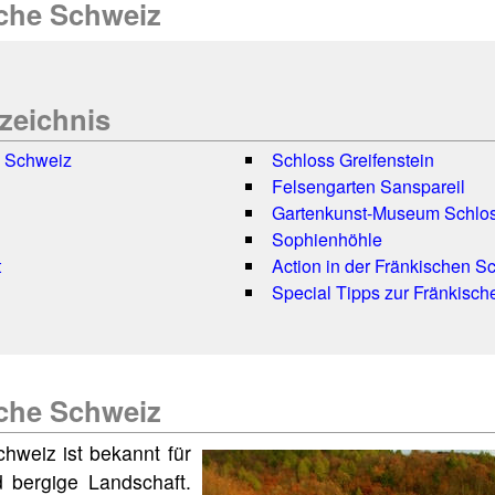
sche Schweiz
rzeichnis
e Schweiz
Schloss Greifenstein
Felsengarten Sanspareil
Gartenkunst-Museum Schlos
Sophienhöhle
t
Action in der Fränkischen S
Special Tipps zur Fränkisc
sche Schweiz
hweiz ist bekannt für
d bergige Landschaft.