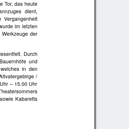
e Tor, das heute
annzuges dient,
die Vergangenheit
urde im letzten
d Werkzeuge der
esentfelt. Durch
 Bauernhöfe und
 welches in den
ltvatergebirge /
Uhr – 15.00 Uhr
n Theatersommers
sowie Kabaretts