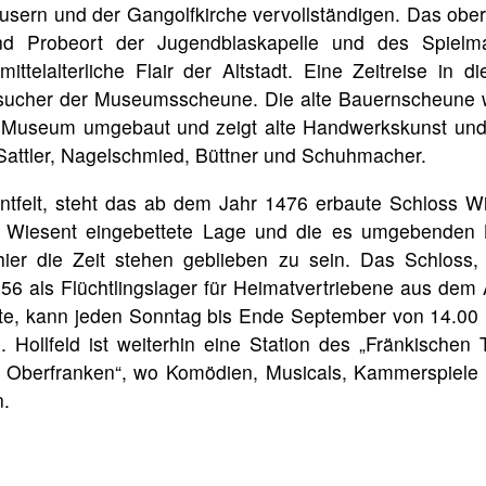
sern und der Gangolfkirche vervollständigen. Das ober
und Probeort der Jugendblaskapelle und des Spielm
mittelalterliche Flair der Altstadt. Eine Zeitreise in 
ucher der Museumsscheune. Die alte Bauernscheune w
 Museum umgebaut und zeigt alte Handwerkskunst un
 Sattler, Nagelschmied, Büttner und Schuhmacher.
ntfelt, steht das ab dem Jahr 1476 erbaute Schloss Wi
er Wiesent eingebettete Lage und die es umgebenden
hier die Zeit stehen geblieben zu sein. Das Schloss,
6 als Flüchtlingslager für Heimatvertriebene aus dem A
te, kann jeden Sonntag bis Ende September von 14.00 
. Hollfeld ist weiterhin eine Station des „Fränkische
Oberfranken“, wo Komödien, Musicals, Kammerspiele 
n.