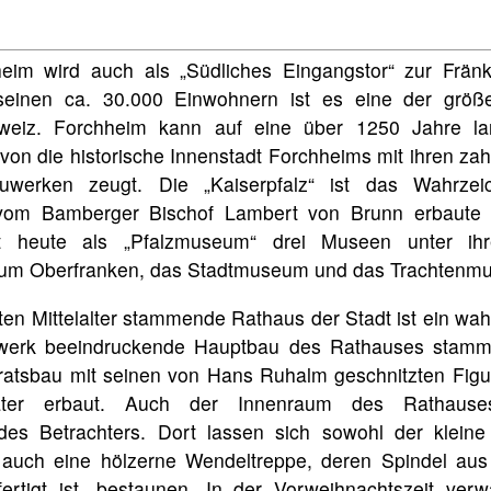
eim wird auch als „Südliches Eingangstor“ zur Frän
 seinen ca. 30.000 Einwohnern ist es eine der größ
weiz. Forchheim kann auf eine über 1250 Jahre la
von die historische Innenstadt Forchheims mit ihren zah
werken zeugt. Die „Kaiserpfalz“ ist das Wahrzei
vom Bamberger Bischof Lambert von Brunn erbaute fü
nt heute als „Pfalzmuseum“ drei Museen unter i
um Oberfranken, das Stadtmuseum und das Trachtenm
n Mittelalter stammende Rathaus der Stadt ist ein wah
werk beeindruckende Hauptbau des Rathauses stamm
ratsbau mit seinen von Hans Ruhalm geschnitzten Fig
ter erbaut. Auch der Innenraum des Rathauses
des Betrachters. Dort lassen sich sowohl der klein
 auch eine hölzerne Wendeltreppe, deren Spindel aus
rtigt ist, bestaunen. In der Vorweihnachtszeit verw