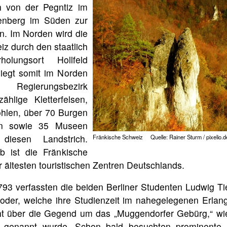
ch von der Pegntiz im
enberg im Süden zur
n. Im Norden wird die
z durch den staatlich
holungsort Hollfeld
liegt somit im Norden
egierungsbezirk
ählige Kletterfelsen,
hlen, über 70 Burgen
n sowie 35 Museen
n diesen Landstrich.
Fränkische Schweiz Quelle: Rainer Sturm / pixelio.d
b ist die Fränkische
 ältesten touristischen Zentren Deutschlands.
793 verfassten die beiden Berliner Studenten Ludwig T
oder, welche ihre Studienzeit im nahegelegenen Erlan
ht über die Gegend um das „Muggendorfer Gebürg,“ wie
 genannt wurde. Schon bald besuchten prominente