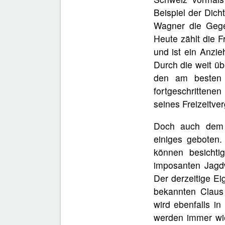
Beispiel der Dich
Wagner die Gege
Heute zählt die 
und ist ein Anzi
Durch die weit üb
den am besten e
fortgeschrittenen
seines Freizeitve
Doch auch dem g
einiges geboten.
können besichti
imposanten Jagdw
Der derzeitige Ei
bekannten Claus 
wird ebenfalls i
werden immer wie