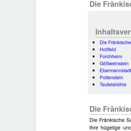
Die Fränki
Inhaltsve
Die Fränkisch
Hollfeld
Forchheim
Gößweinstein
Ebermannstad
Pottenstein
Teufelshöhle
Die Fränki
Die Fränkische Sc
ihre hügelige un