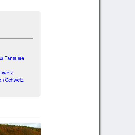
s Fantaisie
chweiz
hen Schweiz