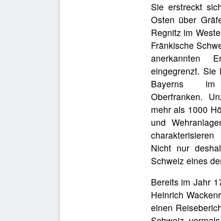
Sie erstreckt si
Osten über Gräf
Regnitz im Weste
Fränkische Schwei
anerkannten Er
eingegrenzt. Sie 
Bayerns im R
Oberfranken. Unz
mehr als 1000 Hö
und Wehranlage
charakterisiere
Nicht nur deshal
Schweiz eines der
Bereits im Jahr 1
Heinrich Wackenr
einen Reiseberic
Schweiz vormals