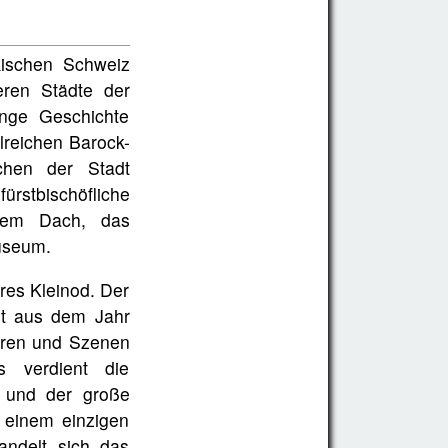
kischen Schweiz
eren Städte der
nge Geschichte
lreichen Barock-
chen der Stadt
rstbischöfliche
hrem Dach, das
useum.
res Kleinod. Der
t aus dem Jahr
uren und Szenen
 verdient die
e und der große
 einem einzigen
andelt sich das