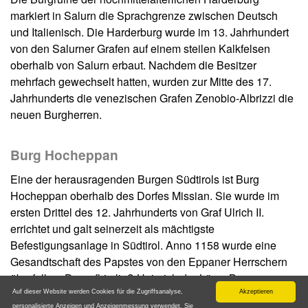
markiert in Salurn die Sprachgrenze zwischen Deutsch
und Italienisch. Die Harderburg wurde im 13. Jahrhundert
von den Salurner Grafen auf einem steilen Kalkfelsen
oberhalb von Salurn erbaut. Nachdem die Besitzer
mehrfach gewechselt hatten, wurden zur Mitte des 17.
Jahrhunderts die venezischen Grafen Zenobio-Albrizzi die
neuen Burgherren.
Burg Hocheppan
Eine der herausragenden Burgen Südtirols ist Burg
Hocheppan oberhalb des Dorfes Missian. Sie wurde im
ersten Drittel des 12. Jahrhunderts von Graf Ulrich II.
errichtet und galt seinerzeit als mächtigste
Befestigungsanlage in Südtirol. Anno 1158 wurde eine
Gesandtschaft des Papstes von den Eppaner Herrschern
überfallen. Daraufhin ließ Heinrich der Löwe Burg
Hocheppan zerstören. Die Burg wurde wiederaufgebaut
Auf dieser Website werden Cookies für die Zugriffsanalyse,
Akzeptieren
personalisierte Anzeigen und Anzeigenmessung verwendet. Sie