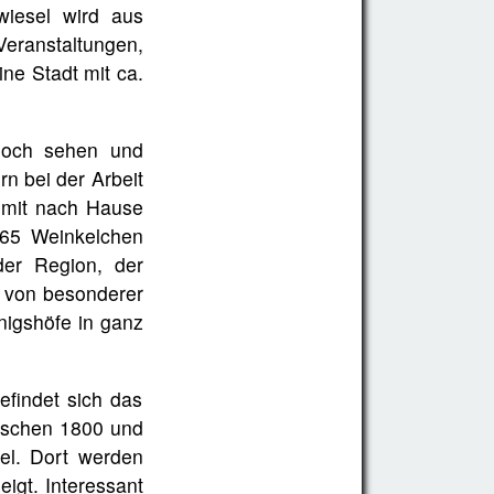
wiesel wird aus
Veranstaltungen,
ine Stadt mit ca.
 noch sehen und
rn bei der Arbeit
 mit nach Hause
665 Weinkelchen
der Region, der
s von besonderer
önigshöfe in ganz
findet sich das
ischen 1800 und
el. Dort werden
igt. Interessant