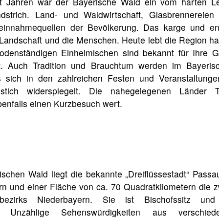
t Jahren war der Bayerische Wald ein vom harten 
ndstrich. Land- und Waldwirtschaft, Glasbrennereie
einnahmequellen der Bevölkerung. Das karge und en
 Landschaft und die Menschen. Heute lebt die Region h
odenständigen Einheimischen sind bekannt für Ihre Ga
it. Auch Tradition und Brauchtum werden im Bayeri
s sich in den zahlreichen Festen und Veranstaltung
nstich widerspiegelt. Die nahegelegenen Länder 
benfalls einen Kurzbesuch wert.
schen Wald liegt die bekannte „Dreiflüssestadt“ Passau.
n und einer Fläche von ca. 70 Quadratkilometern die z
bezirks Niederbayern. Sie ist Bischofssitz und 
nkt. Unzählige Sehenswürdigkeiten aus verschi