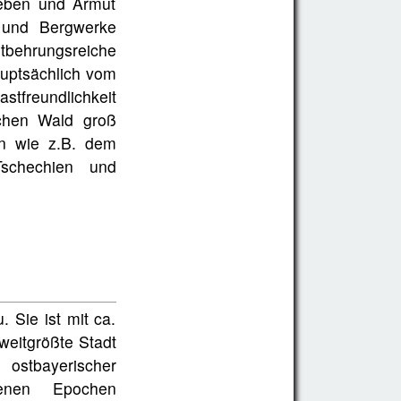
Leben und Armut
n und Bergwerke
tbehrungsreiche
auptsächlich vom
stfreundlichkeit
schen Wald groß
en wie z.B. dem
Tschechien und
 Sie ist mit ca.
weitgrößte Stadt
ostbayerischer
edenen Epochen