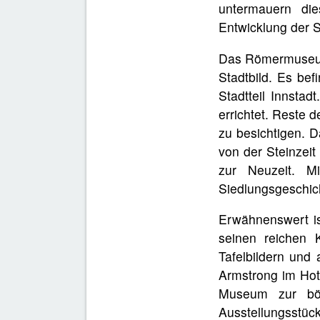
untermauern di
Entwicklung der St
Das Römermuseum 
Stadtbild. Es bef
Stadtteil Innsta
errichtet. Reste
zu besichtigen. 
von der Steinzeit
zur Neuzeit. M
Siedlungsgeschic
Erwähnenswert is
seinen reichen 
Tafelbildern und
Armstrong im Hot
Museum zur böh
Ausstellungsst