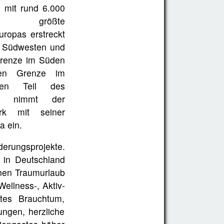
 mit rund 6.000
ern größte
uropas erstreckt
m Südwesten und
Grenze im Süden
hen Grenze im
ten Teil des
es nimmt der
ark mit seiner
a ein.
derungsprojekte.
e in Deutschland
inen Traumurlaub
ellness-, Aktiv-
btes Brauchtum,
ungen, herzliche