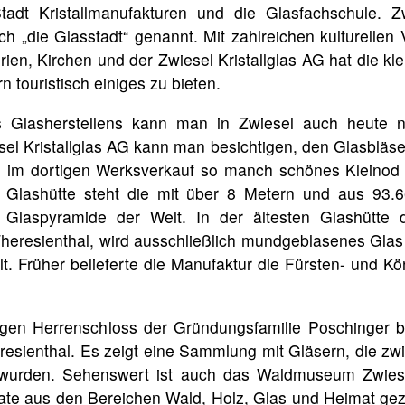
tadt Kristallmanufakturen und die Glasfachschule. Z
 „die Glasstadt“ genannt. Mit zahlreichen kulturellen 
ien, Kirchen und der Zwiesel Kristallglas AG hat die kle
 touristisch einiges zu bieten.
es Glasherstellens kann man in Zwiesel auch heute
sel Kristallglas AG kann man besichtigen, den Glasbläse
 im dortigen Werksverkauf so manch schönes Kleinod
 Glashütte steht die mit über 8 Metern und aus 93.
e Glaspyramide der Welt. In der ältesten Glashütte 
heresienthal, wird ausschließlich mundgeblasenes Gla
llt. Früher belieferte die Manufaktur die Fürsten- und K
gen Herrenschloss der Gründungsfamilie Poschinger be
sienthal. Es zeigt eine Sammlung mit Gläsern, die zw
t wurden. Sehenswert ist auch das Waldmuseum Zwies
te aus den Bereichen Wald, Holz, Glas und Heimat geze