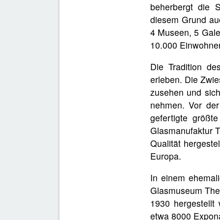
beherbergt die S
diesem Grund auch
4 Museen, 5 Galer
10.000 Einwohnern
Die Tradition d
erleben. Die Zwie
zusehen und sich
nehmen. Vor der
gefertigte größt
Glasmanufaktur T
Qualität hergeste
Europa.
In einem ehemali
Glasmuseum There
1930 hergestell
etwa 8000 Expona