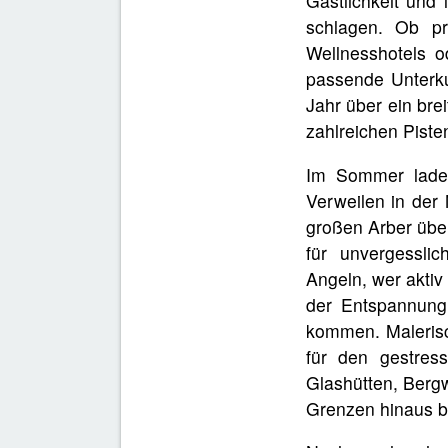
Gastlichkeit und
schlagen. Ob pr
Wellnesshotels o
passende Unterku
Jahr über ein bre
zahlreichen Pisten
Im Sommer laden
Verweilen in der
großen Arber übe
für unvergessli
Angeln, wer aktiv 
der Entspannung
kommen. Malerisc
für den gestres
Glashütten, Berg
Grenzen hinaus be