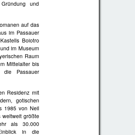
 Gründung und
Romanen auf das
Haus im Passauer
astells Boiotro
de und im Museum
ayerischen Raum
 Mittelalter bis
n die Passauer
en Residenz mit
dern, gotischen
s 1985 von Neil
 weltweit größte
hr als 30.000
inblick in die