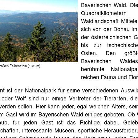
Bayerischen Wald. Die
Quadratkilomet
Waldlandschaft Mittele
sich von der Donau i
der österreichischen 
bis zur tschechisc
Osten. Den größ
Bayerischen Wald
roßen Falkenstein (1312m)
berühmte Nationalp
reichen Fauna und Flor
t ist der Nationalpark für seine verschiedenen Auswil
oder Wolf sind nur einige Vertreter der Tierarten, di
erden sollen. Hier kann jeder, egal welchen Alters, se
m Gast wird im Bayerischen Wald einiges geboten. Ob W
laub, für jeden Gast ist das Richtige dabei. Gele
chaften, interessante Museen, sportliche Herausforder