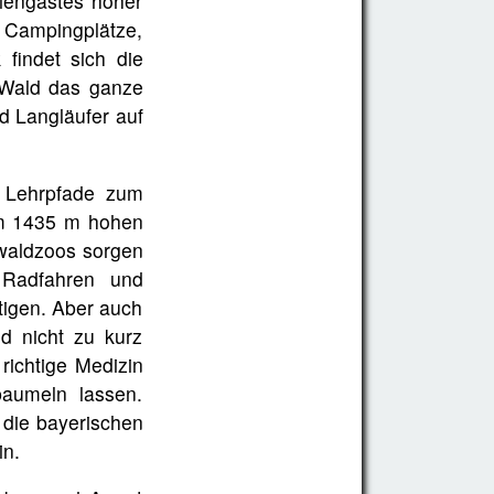
iengastes höher
 Campingplätze,
findet sich die
e Wald das ganze
d Langläufer auf
d Lehrpfade zum
om 1435 m hohen
rwaldzoos sorgen
, Radfahren und
ätigen. Aber auch
d nicht zu kurz
richtige Medizin
aumeln lassen.
 die bayerischen
in.