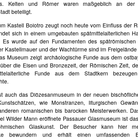
es. Kelten und Römer waren maßgeblich an der
adt beteiligt.
Kastell Boiotro zeugt noch heute vom Einfluss der 
indet sich in einem umgebauten spätmittelalterlichen 
dt. Es wurde auf den Fundamenten des spätrömischen K
 der Kastellmauer und der Wachtürme sind im Freigelän
Das Museum zeigt archäologische Funde aus dem ostb
 über die Eisen und Bronzezeit, der Römischen Zeit, dem
ittelalterliche Funde aus dem Stadtkern bezeuge
hte.
t auch das Diözesanmuseum in der neuen bischöflich
Kunstschätzen, wie Monstranzen, liturgischen Gewän
 anderen romanischen bis barocken Meisterwerken. Da
el Wilder Mann eröffnete Passauer Glasmuseum ist das
mischen Glaskunst. Der Besucher kann hier me
ücke bewundern und erhält einen umfassenden E