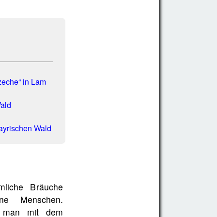
g
zeche“ in Lam
ald
Bayrischen Wald
ümliche Bräuche
ene Menschen.
et man mit dem