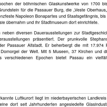
pochen der böhmischen Glaskunstwerke von 1700 bi
rundstein für die Passauer Burg, die „Veste Oberhaus„
nzfeste Napoleon Bonapartes und Staatsgefängnis, bis 
sie übernahm und ihr Stadtmuseum dort einrichtete.
 neben diversen Dauerausstellungen zur Stadtgeschic
derausstellungen präsentiert. Der prunkvolle Steph
er Passauer Altstadt. Er beherbergt die mit 17.974 
 Domorgel der Welt. Mit 5 Museen, 37 Kirchen und d
 verschiedenen Epochen bietet Passau ein vielfälti
rkannte Luftkurort liegt im niederbayerischen Landkrei
seine dort seit Jahrhunderten angesiedelte Glasindus