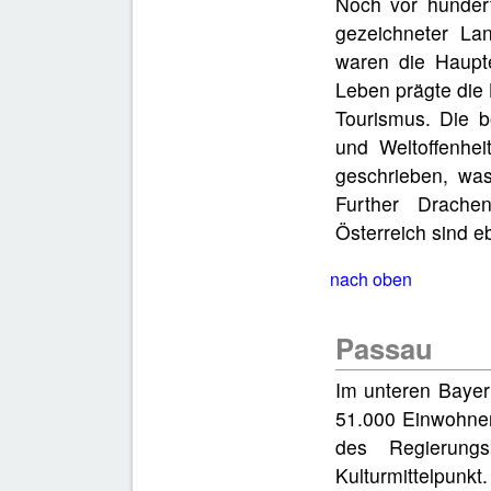
Noch vor hunder
gezeichneter La
waren die Haupt
Leben prägte die
Tourismus. Die b
und Weltoffenhe
geschrieben, wa
Further Drache
Österreich sind e
nach oben
Passau
Im unteren Bayeri
51.000 Einwohner
des Regierungs
Kulturmittelpu