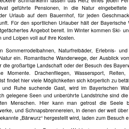
 leckere Schmankerln lassen das Herz eines jeden Fer
ivat geführte Pensionen, in die Natur eingebettete
der Urlaub auf dem Bauernhof, für jeden Geschmack 
nft. Für den sportlichen Urlauber hält der Bayerisch
itgefächertes Angebot bereit. Im Winter kommen Ski- un
 und Loipen voll auf ihre Kosten.
 Sommerrodelbahnen, Naturfreibäder, Erlebnis- un
 Natur ein. Romantische Wanderwege, der Ausblick v
r die großartige Landschaft oder der Besuch des Baye
che Momente. Drachenfliegen, Wassersport, Reiten
ist findet hier viele Möglichkeiten sich körperlich zu bet
 und Ruhe suchende Gast, wird im Bayerischen Wal
h gelegene Seen und unberührte Landstriche sind die 
sten Menschen. Hier kann man getrost die Seele b
werke, und Schnapsbrennereien, in denen der weit über
kannte „Bärwurz“ hergestellt wird, laden zum Besuch e