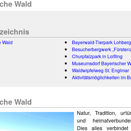
sche Wald
rzeichnis
e Wald
Bayerwald-Tierpark Lohber
Besucherbergwerk „Fürsten
Churpfalzpark in Loifling
Museumsdorf Bayerischer W
Waldwipfelweg St. Englmar
Aktivitätsmöglichkeiten im 
sche Wald
Natur, Tradition, urt
und heimatverbund
Dies alles verbind