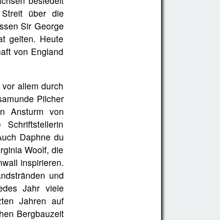
achsen besiedelt
Streit über die
essen Sir George
aat gelten. Heute
aft von England
 vor allem durch
samunde Pilcher
en Ansturm von
chriftstellerin
 Auch Daphne du
rginia Woolf, die
all inspirieren.
andstränden und
edes Jahr viele
zten Jahren auf
chen Bergbauzeit