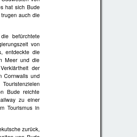
es hat sich Bude
 trugen auch die
die befürchtete
ierungszeit von
s, entdeckte die
im Meer und die
erklärtheit der
en Cornwalls und
Touristenzielen
n Bude reichte
ailway zu einer
em Tourismus in
ekutsche zurück,
keiten von Bude