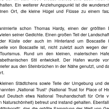
halten. Ein weiterer Anziehungspunkt ist die wunders
nen Ort, die kleine Hügel und Flüsse zu einem fasz
animierte schon Thomas Hardy, einen der größten 
vielen seiner Gedichte. Einen großen Teil der Landscha
der Küste oder auch im Hinterland um Boscastle 
lle von Boscastle ist, nicht zuletzt auch wegen de
 Tourismus. Rund um den kleinen, malerischen Haf
sabethanischen Stil entwickelt. Der Hafen wurde vo
iefer aus den Steinbrüchen in der Nähe genutzt, und d
rt.
 kleinen Städtchens sowie Teile der Umgebung und d
nnten „National Trust“ (National Trust for Place of His
auf Deutsch etwa National Treuhandschaft für Orte v
n Naturschönheit) betreut und instand gehalten. Ebenfal
itchcraft“, das die größte Sammlung der Welt von Ge