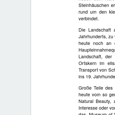
Steinhäuschen er
rund um den klei
verbindet.
Die Landschaft 
Jahrhunderts, zu 
heute noch an 
Haupteinnahmeque
Landschaft, der
Ortskern im eli
Transport von Sch
ins 19. Jahrhunde
Große Teile des
heute vom so gena
Natural Beauty, 
Interesse oder vo
das „Museum of W