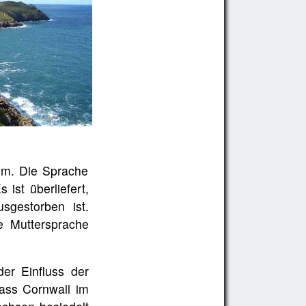
aum. Die Sprache
ist überliefert,
sgestorben ist.
e Muttersprache
er Einfluss der
dass Cornwall im