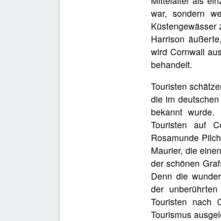
Mittelalter als e
war, sondern wei
Küstengewässer z
Harrison äußerte,
wird Cornwall au
behandelt.
Touristen schätze
die im deutschen
bekannt wurde.
Touristen auf C
Rosamunde Pilche
Maurier, die einen
der schönen Grafs
Denn die wunders
der unberührten
Touristen nach C
Tourismus ausgele