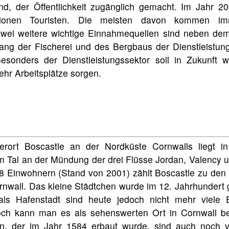
ind, der Öffentlichkeit zugänglich gemacht. Im Jahr 2
lionen Touristen. Die meisten davon kommen i
Zwei weitere wichtige Einnahmequellen sind neben de
ang der Fischerei und des Bergbaus der Dienstleistun
Besonders der Dienstleistungssektor soll in Zukunft 
hr Arbeitsplätze sorgen.
herort Boscastle an der Nordküste Cornwalls liegt 
m Tal an der Mündung der drei Flüsse Jordan, Valency u
8 Einwohnern (Stand von 2001) zählt Boscastle zu den
rnwall. Das kleine Städtchen wurde im 12. Jahrhundert
 als Hafenstadt sind heute jedoch nicht mehr viele 
och kann man es als sehenswerten Ort in Cornwall b
, der im Jahr 1584 erbaut wurde, sind auch noch vi