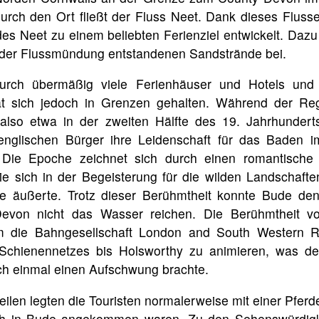
urch den Ort fließt der Fluss Neet. Dank dieses Fluss
es Neet zu einem beliebten Ferienziel entwickelt. Dazu
 der Flussmündung entstandenen Sandstrände bei.
rch übermäßig viele Ferienhäuser und Hotels und 
at sich jedoch in Grenzen gehalten. Während der Reg
, also etwa in der zweiten Hälfte des 19. Jahrhundert
 englischen Bürger ihre Leidenschaft für das Baden 
 Die Epoche zeichnet sich durch einen romantische V
e sich in der Begeisterung für die wilden Landschaft
e äußerte. Trotz dieser Berühmtheit konnte Bude den 
von nicht das Wasser reichen. Die Berühmtheit vo
m die Bahngesellschaft London and South Western R
Schienennetzes bis Holsworthy zu animieren, was d
ch einmal einen Aufschwung brachte.
ilen legten die Touristen normalerweise mit einer Pferd
lich in Bude angekommen waren. Zu den Sehenswürdig