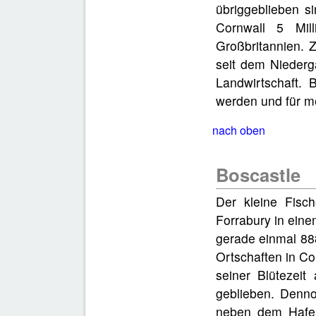
übriggeblieben s
Cornwall 5 Mil
Großbritannien. 
seit dem Niederg
Landwirtschaft. 
werden und für me
nach oben
Boscastle
Der kleine Fisc
Forrabury in eine
gerade einmal 88
Ortschaften in Co
seiner Blütezeit
geblieben. Denn
neben dem Hafen