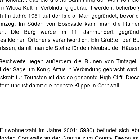
m Wicca-Kult in Verbindung gebracht werden, beherbe
h im Jahre 1951 auf der Isle of Man gegründet, bevor 
umzog. Im Süden von Boscastle kann man die Ruine
igen. Die Burg wurde im 11. Jahrhundert gegründ
 kleinen Örtchens verantwortlich. Ein Großteil der B
rissen, damit man die Steine für den Neubau der Häuse
 Reichweite liegen außerdem die Ruinen von Tintagel,
t der Sage um König Artus in Verbindung gebracht wird. 
kraft für Touristen ist das so genannte High Cliff. Dies
rn und ist damit die höchste Klippe in Cornwall.
Einwohnerzahl im Jahre 2001: 5980) befindet sich ebe
 Norden Cornwalls an der Grenze zum County Devon i