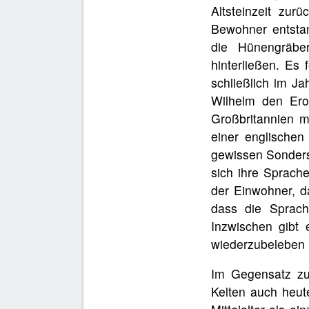
Altsteinzeit zurü
Bewohner entstam
die Hünengräbe
hinterließen. Es 
schließlich im J
Wilhelm den Ero
Großbritannien m
einer englischen
gewissen Sonders
sich ihre Sprach
der Einwohner, da
dass die Sprach
Inzwischen gibt 
wiederzubeleben 
Im Gegensatz zum
Kelten auch heut