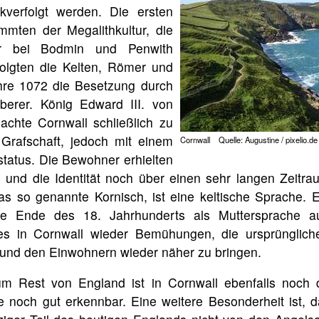
ckverfolgt werden. Die ersten
mten der Megalithkultur, die
r bei Bodmin und Penwith
folgten die Kelten, Römer und
ahre 1072 die Besetzung durch
berer. König Edward III. von
achte Cornwall schließlich zu
 Grafschaft, jedoch mit einem
Cornwall Quelle: Augustine / pixelio.de
tatus. Die Bewohner erhielten
e und die Identität noch über einen sehr langen Zeitr
s so genannte Kornisch, ist eine keltische Sprache. Es 
e Ende des 18. Jahrhunderts als Muttersprache au
es in Cornwall wieder Bemühungen, die ursprünglich
und den Einwohnern wieder näher zu bringen.
 Rest von England ist in Cornwall ebenfalls noch d
e noch gut erkennbar. Eine weitere Besonderheit ist, 