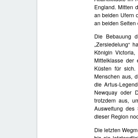
England. Mitten d
an beiden Ufern d
an beiden Seiten
Die Bebauung du
„Zersiedelung“ h
Königin Victoria
Mittelklasse der
Küsten für sich.
Menschen aus, di
die Artus-Legend
Newquay oder De
trotzdem aus, u
Ausweitung des 
dieser Region no
Die letzten Wegme
bis sie letztend