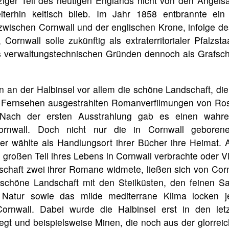
inziger Teil des heutigen Englands nicht von den Angels
terhin keltisch blieb. Im Jahr 1858 entbrannte ein 
wischen Cornwall und der englischen Krone, infolge d
 Cornwall solle zukünftig als extraterritorialer Pfalzst
s verwaltungstechnischen Gründen dennoch als Grafsch
n an der Halbinsel vor allem die schöne Landschaft, die
 Fernsehen ausgestrahlten Romanverfilmungen von Ro
 Nach der ersten Ausstrahlung gab es einen wahr
ornwall. Doch nicht nur die in Cornwall geborene S
r wählte als Handlungsort ihrer Bücher ihre Heimat.
 großen Teil ihres Lebens in Cornwall verbrachte oder Vi
chaft zwei ihrer Romane widmete, ließen sich von Cornw
chöne Landschaft mit den Steilküsten, den feinen S
 Natur sowie das milde mediterrane Klima locken j
ornwall. Dabei wurde die Halbinsel erst in den let
gt und beispielsweise Minen, die noch aus der glorrei