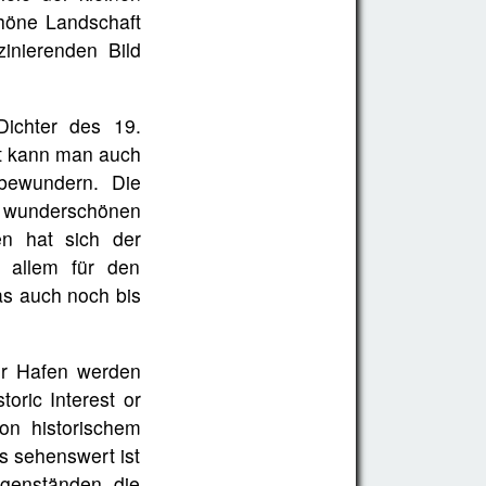
chöne Landschaft
inierenden Bild
Dichter des 19.
ft kann man auch
bewundern. Die
r wunderschönen
en hat sich der
r allem für den
as auch noch bis
er Hafen werden
toric Interest or
on historischem
ls sehenswert ist
genständen, die