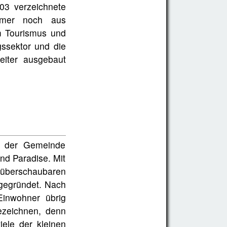
003 verzeichnete
mmer noch aus
m Tourismus und
gssektor und die
weiter ausgebaut
in der Gemeinde
nd Paradise. Mit
 überschaubaren
 gegründet. Nach
Einwohner übrig
ezeichnen, denn
ele der kleinen