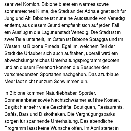
sehr viel Komfort. Bibione bietet ein warmes sowie
sonnenreiches Klima, die Stadt an der Adria eignet sich für
Jung und Alt. Bibione ist nur eine Autostunde von Venedig
entfernt, aus diesem Grund empfiehlt sich auf jeden Fall
ein Ausflug in die Lagunenstadt Venedig. Die Stadt ist in
zwei Teile unterteilt, im Osten ist Bibione Spiaggia und im
Westen ist Bibione Pineda. Egal im, welchem Teil der
Stadt die Urlauber sich auch aufhalten, überall wird ein
abwechslungsreiches Unterhaltungsprogramm geboten
und an diesem Ferienort können die Besucher den
verschiedensten Sportarten nachgehen. Das azurblaue
Meer lädt nicht nur zum Schwimmen ein.
In Bibione kommen Naturliebhaber, Sportler,
Sonnenanbeter sowie Nachtschwärmer auf ihre Kosten.
Es gibt hier sehr viele Geschäfte, Boutiquen, Restaurants,
Cafés, Bars und Diskotheken. Die Vergnügungsparks
sorgen für spannende Unterhaltung. Das abendliche
Programm lässt keine Wünsche offen. Im April startet in