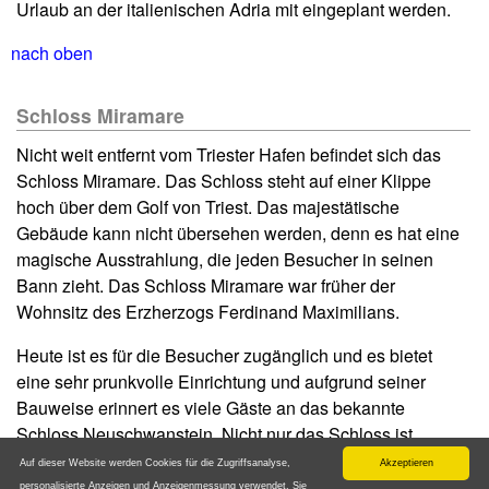
Urlaub an der italienischen Adria mit eingeplant werden.
nach oben
Schloss Miramare
Nicht weit entfernt vom Triester Hafen befindet sich das
Schloss Miramare. Das Schloss steht auf einer Klippe
hoch über dem Golf von Triest. Das majestätische
Gebäude kann nicht übersehen werden, denn es hat eine
magische Ausstrahlung, die jeden Besucher in seinen
Bann zieht. Das Schloss Miramare war früher der
Wohnsitz des Erzherzogs Ferdinand Maximilians.
Heute ist es für die Besucher zugänglich und es bietet
eine sehr prunkvolle Einrichtung und aufgrund seiner
Bauweise erinnert es viele Gäste an das bekannte
Schloss Neuschwanstein. Nicht nur das Schloss ist
märchenhaft, sondern auch seine Lage sowie der
Auf dieser Website werden Cookies für die Zugriffsanalyse,
Akzeptieren
angrenzende Schlosspark. 1860 wurde das Schloss vom
personalisierte Anzeigen und Anzeigenmessung verwendet. Sie