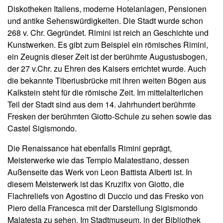
Diskotheken Italiens, moderne Hotelanlagen, Pensionen
und antike Sehenswürdigkeiten. Die Stadt wurde schon
268 v. Chr. Gegründet. Rimini ist reich an Geschichte und
Kunstwerken. Es gibt zum Beispiel ein römisches Rimini,
ein Zeugnis dieser Zeit ist der berühmte Augustusbogen,
der 27 v.Chr. zu Ehren des Kaisers errichtet wurde. Auch
die bekannte Tiberiusbrücke mit ihren weiten Bögen aus
Kalkstein steht für die römische Zeit. Im mittelalterlichen
Teil der Stadt sind aus dem 14. Jahrhundert berühmte
Fresken der berühmten Giotto-Schule zu sehen sowie das
Castel Sigismondo.
Die Renaissance hat ebenfalls Rimini geprägt,
Meisterwerke wie das Tempio Malatestiano, dessen
Außenseite das Werk von Leon Battista Alberti ist. In
diesem Meisterwerk ist das Kruzifix von Giotto, die
Flachreliefs von Agostino di Duccio und das Fresko von
Piero della Francesca mit der Darstellung Sigismondo
Malatesta zu sehen. Im Stadtmuseum, in der Bibliothek