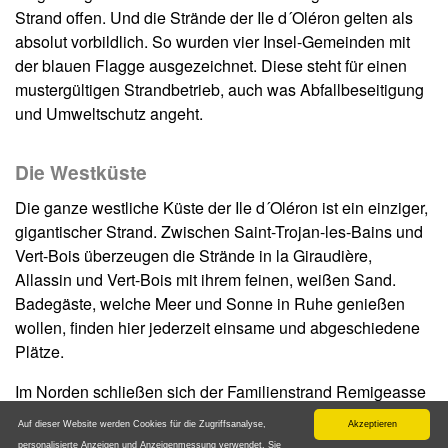
Strand offen. Und die Strände der Ile d´Oléron gelten als
absolut vorbildlich. So wurden vier Insel-Gemeinden mit
der blauen Flagge ausgezeichnet. Diese steht für einen
mustergültigen Strandbetrieb, auch was Abfallbeseitigung
und Umweltschutz angeht.
Die Westküste
Die ganze westliche Küste der Ile d´Oléron ist ein einziger,
gigantischer Strand. Zwischen Saint-Trojan-les-Bains und
Vert-Bois überzeugen die Strände in la Giraudière,
Allassin und Vert-Bois mit ihrem feinen, weißen Sand.
Badegäste, welche Meer und Sonne in Ruhe genießen
wollen, finden hier jederzeit einsame und abgeschiedene
Plätze.
Im Norden schließen sich der Familienstrand Remigeasse
sowie Dables Vignier, Domino de Chaucre und les Huttes
Auf dieser Website werden Cookies für die Zugriffsanalyse,
Akzeptieren
an. Letztere drei eignen sich eher für Aktivurlauber. Denn
personalisierte Anzeigen und Anzeigenmessung verwendet. Sie