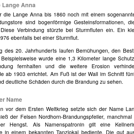
e Lange Anna
r die Lange Anna bis 1860 noch mit einem sogenannt
ungstore sind bogenförmige Gesteinsformationen, di
Diese Verbindung stürzte bei Sturmfluten ein. Ein kle
976 ebenfalls bei einer Sturmflut.
ng des 20. Jahrhunderts laufen Bemühungen, den Bes
 Beispielsweise wurde eine 1,3 Kilometer lange Schutz
dung fernhalten und die weitere Erosion verhinde
 ab 1903 errichtet. Am Fuß ist der Wall im Schnitt fünf
ind deutliche Schäden durch die Brandung zu sehen.
er Name
en vor dem Ersten Weltkrieg setzte sich der Name La
hieß der Felsen Nordhorn-Brandungspfeiler, manchmal
r Hengst. Als Namenspatronin gilt eine Kellner
e in einem bekannten Tanzlokal bediente. Die gut 