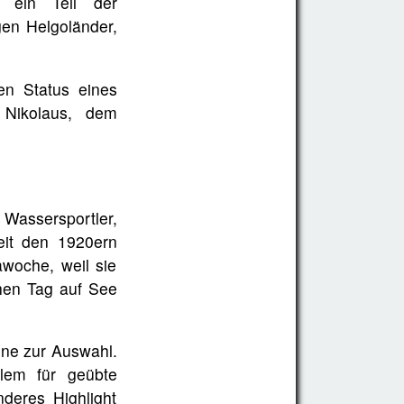
 ein Teil der
en Helgoländer,
en Status eines
 Nikolaus, dem
Wassersportler,
eit den 1920ern
awoche, weil sie
hen Tag auf See
üne zur Auswahl.
lem für geübte
deres Highlight