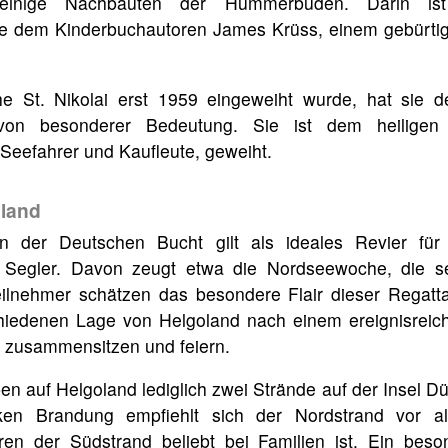
einige Nachbauten der Hummerbuden. Darin ist
he dem Kinderbuchautoren James Krüss, einem gebürtig
e St. Nikolai erst 1959 eingeweiht wurde, hat sie d
 von besonderer Bedeutung. Sie ist dem heiligen
Seefahrer und Kaufleute, geweiht.
oland
 der Deutschen Bucht gilt als ideales Revier für 
r Segler. Davon zeugt etwa die Nordseewoche, die s
Teilnehmer schätzen das besondere Flair dieser Regatt
iedenen Lage von Helgoland nach einem ereignisreic
 zusammensitzen und feiern.
n auf Helgoland lediglich zwei Strände auf der Insel D
en Brandung empfiehlt sich der Nordstrand vor al
n der Südstrand beliebt bei Familien ist. Ein beson