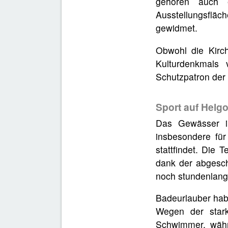
gehören auch 
Ausstellungsfläc
gewidmet.
Obwohl die Kirch
Kulturdenkmals
Schutzpatron der 
Sport auf Helg
Das Gewässer in
insbesondere fü
stattfindet. Die 
dank der abgesch
noch stundenlang
Badeurlauber habe
Wegen der stark
Schwimmer, währe