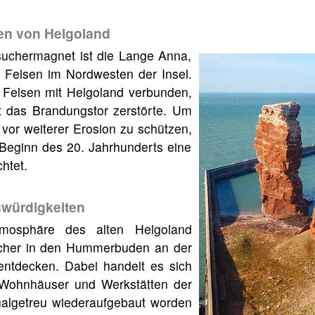
en von Helgoland
suchermagnet ist die Lange Anna,
r Felsen im Nordwesten der Insel.
 Felsen mit Helgoland verbunden,
ut das Brandungstor zerstörte. Um
vor weiterer Erosion zu schützen,
 Beginn des 20. Jahrhunderts eine
htet.
würdigkeiten
tmosphäre des alten Helgoland
cher in den Hummerbuden an der
entdecken. Dabei handelt es sich
 Wohnhäuser und Werkstätten der
inalgetreu wiederaufgebaut worden