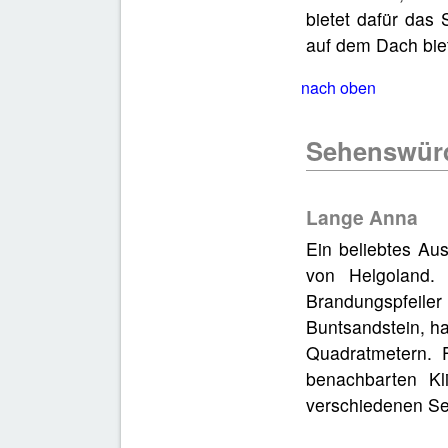
bietet dafür das
auf dem Dach biet
nach oben
Sehenswürd
Lange Anna
Ein beliebtes Aus
von Helgoland.
Brandungspfeiler
Buntsandstein, ha
Quadratmetern. F
benachbarten Kl
verschiedenen Se