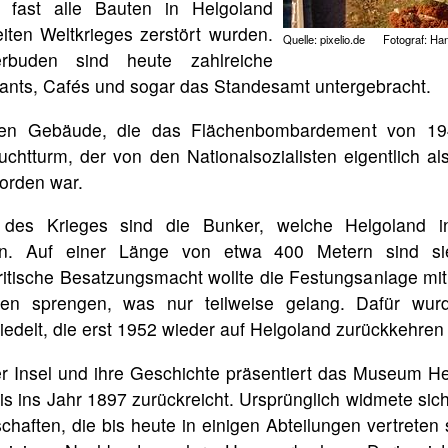
fast alle Bauten in Helgoland
ten Weltkrieges zerstört wurden.
Quelle: pixelio.de Fotograf: Ha
buden sind heute zahlreiche
rants, Cafés und sogar das Standesamt untergebracht.
gen Gebäude, die das Flächenbombardement von 19
uchtturm, der von den Nationalsozialisten eigentlich al
worden war.
des Krieges sind die Bunker, welche Helgoland i
en. Auf einer Länge von etwa 400 Metern sind si
ritische Besatzungsmacht wollte die Festungsanlage mit
nen sprengen, was nur teilweise gelang. Dafür wu
delt, die erst 1952 wieder auf Helgoland zurückkehren
r Insel und ihre Geschichte präsentiert das Museum H
bis ins Jahr 1897 zurückreicht. Ursprünglich widmete sic
haften, die bis heute in einigen Abteilungen vertreten 