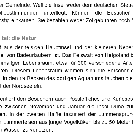
der Gemeinde. Weil die Insel weder dem deutschen Steu
ollbestimmungen unterliegt, können die Besucher
nstig einkaufen. Sie bezahlen weder Zollgebühren noch 
tal: die Natur
t aus der felsigen Hauptinsel und der kleineren Nebe
el von Badeurlaubern ist. Das Felswatt von Helgoland b
inmaligen Lebensraum, etwa für 300 verschiedene Arte
rten. Diesem Lebensraum widmen sich die Forscher d
. In den 19 Becken des dortigen Aquariums tauchen die
t der Nordsee ein.
entiert den Besuchern auch Possierliches und Kurioses
e zwischen November und Januar die Insel Düne z
n. In der zweiten Hälfte fasziniert der Lummensprun
 Lummerfelsen aus junge Vogelküken bis zu 50 Meter h
m Wasser zu verletzen.