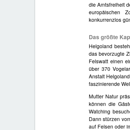
die Amtsfreiheit 
europäischen Z
konkurrenzlos gü
Das größte Kapi
Helgoland besteh
das bevorzugte Zi
Felswatt einen e
über 370 Vogela
Anstalt Helgoland
faszinierende Wel
Mutter Natur präs
können die Gäst
Watching besuche
Dann stürzen vom
auf Felsen oder i