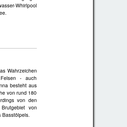
asser-Whirlpool
ee.
 das Wahrzeichen
 Felsen - auch
nna besteht aus
che von rund 180
erdings von den
 Brutgebiet von
 Basstölpels.