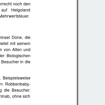
errecht noch den
 auf Helgoland
Mehrwertsteuer.
ninsel Düne, die
ietet mit seinem
n von Alten und
er Biologischen
 Besucher in die
. Beispielsweise
um Robbenbaby-
g die Besucher.
inab, ohne sich