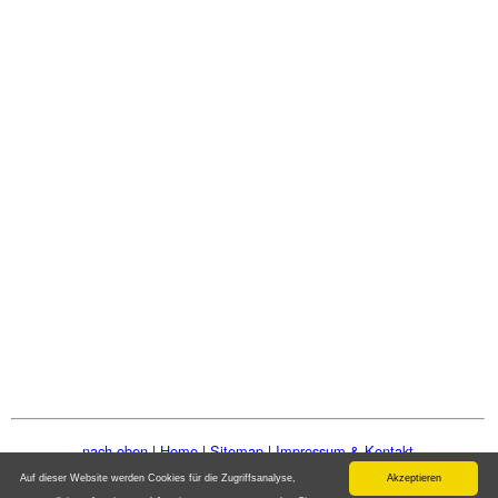
nach oben
|
Home
|
Sitemap
|
Impressum & Kontakt
©: www.europe-sightseeing.com
Auf dieser Website werden Cookies für die Zugriffsanalyse,
Akzeptieren