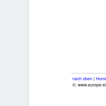
nach oben
|
Hom
©: www.europe-si