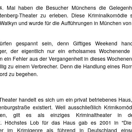
. Mai haben die Besucher Münchens die Gelegenhei
enberg-Theater zu erleben. Diese Kriminalkomödie
Watkyn und wurde für die Aufführungen in München von 
ürfen gespannt sein, denn Giftiges Weekend han
er, der eigentlich nur ein erholsames Wochenende v
hn ein Fehler aus der Vergangenheit in dieses Wochenen
illig zu einem Verbrecher. Denn die Handlung eines Roma
mord zu begehen.
heater handelt es sich um ein privat betriebenes Haus, 
enburgstraße existiert. Weil ausschließlich Krimikomö
den, gilt es als einziges Kriminaltheater in d
t. Höchstes Lob für das Haus gab es 2001 in "Die
ter im Krimigenre als führend in Deutschland eins