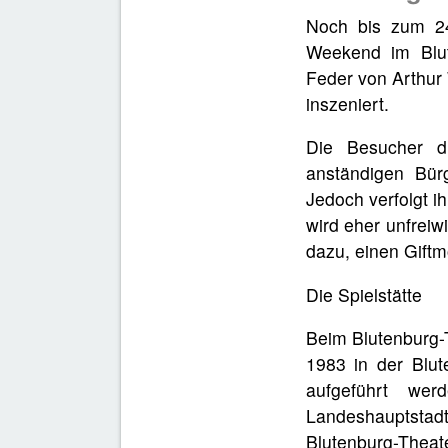
Noch bis zum 24
Weekend im Blut
Feder von Arthur 
inszeniert.
Die Besucher d
anständigen Bürg
Jedoch verfolgt i
wird eher unfreiw
dazu, einen Gift
Die Spielstätte
Beim Blutenburg-T
1983 in der Blut
aufgeführt wer
Landeshauptstad
Blutenburg-Thea