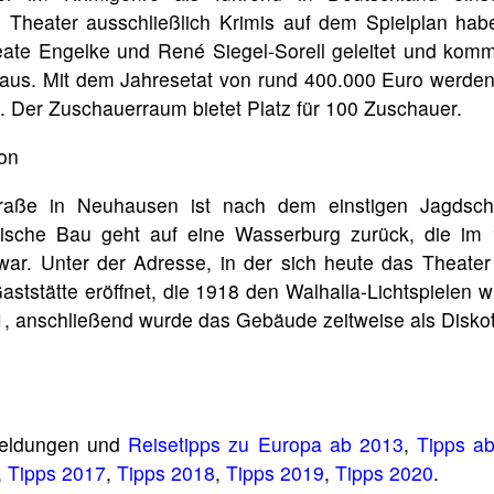
e Theater ausschließlich Krimis auf dem Spielplan ha
ate Engelke und René Siegel-Sorell geleitet und komm
 aus. Mit dem Jahresetat von rund 400.000 Euro werden
. Der Zuschauerraum bietet Platz für 100 Zuschauer.
ion
traße in Neuhausen ist nach dem einstigen Jagdsch
ische Bau geht auf eine Wasserburg zurück, die im 
war. Unter der Adresse, in der sich heute das Theater
ststätte eröffnet, die 1918 den Walhalla-Lichtspielen w
71, anschließend wurde das Gebäude zeitweise als Disko
Meldungen und
Reisetipps zu Europa ab 2013
,
Tipps a
,
Tipps 2017
,
Tipps 2018
,
Tipps 2019
,
Tipps 2020
.