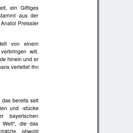
t, ein Giftiges
 stammt aus der
Anatol Preissler
delt von einem
erbringen will.
de hinein und er
ns verleitet ihn
das bereits seit
dien und -stücke
er bayerischen
 Welt", die das
chätzte, obwohl